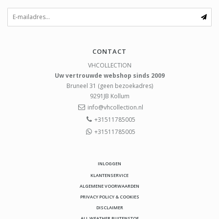
CONTACT
VHCOLLECTION
Uw vertrouwde webshop sinds 2009
Bruneel 31 (geen bezoekadres)
9291JB
Kollum
info@vhcollection.nl
+31511785005
+31511785005
INLOGGEN
KLANTENSERVICE
ALGEMENE VOORWAARDEN
PRIVACY POLICY & COOKIES
DISCLAIMER
ALL WEATHER BUITENSTOF