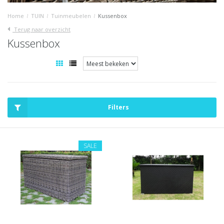
Home
/
TUIN
/
Tuinmeubelen
/
Kussenbox
Terug naar overzicht
Kussenbox
Filters
SALE