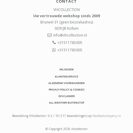
CONTACT
VHCOLLECTION
Uw vertrouwde webshop sinds 2009
Bruneel 31 (geen bezoekadres)
9291JB
Kollum
info@vhcollection.nl
+31511785005
+31511785005
INLOGGEN
KLANTENSERVICE
ALGEMENE VOORWAARDEN
PRIVACY POLICY & COOKIES
DISCLAIMER
ALL WEATHER BUITENSTOF
Beoordeling
VHcollection
:
9.2
/
10
(
117
beoordelingen) op
Feedbackcompany.nl
© Copyright 2026 vhcollection