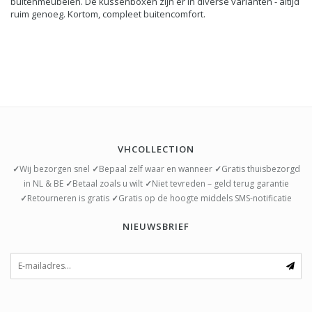
buitenmeubelen. De kussenboxen zijn er in diverse varianten - altijd
ruim genoeg. Kortom, compleet buitencomfort.
VHCOLLECTION
✓
Wij bezorgen snel
✓
Bepaal zelf waar en wanneer
✓
Gratis thuisbezorgd
in NL & BE
✓
Betaal zoals u wilt
✓
Niet tevreden – geld terug garantie
✓
Retourneren is gratis
✓
Gratis op de hoogte middels SMS-notificatie
NIEUWSBRIEF