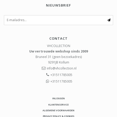
NIEUWSBRIEF
CONTACT
VHCOLLECTION
Uw vertrouwde webshop sinds 2009
Bruneel 31 (geen bezoekadres)
9291JB
Kollum
info@vhcollection.nl
+31511785005
+31511785005
INLOGGEN
KLANTENSERVICE
ALGEMENE VOORWAARDEN
PRIVACY POLICY & COOKIES