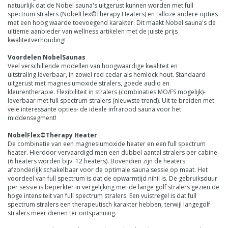
natuurlijk dat de Nobel sauna's uitgerust kunnen worden met full
spectrum stralers (NobelFlex©Therapy Heaters) en talloze andere opties
met een hoog waarde toevoegend karakter. Dit maakt Nobel sauna's de
ultieme aanbieder van wellness artikelen met de juiste prijs
kwaliteitverhouding!
Voordelen NobelSaunas
Veel verschillende modellen van hoogwaardige kwaliteit en
uitstraling leverbaar, in zowel red cedar als hemlock hout. Standaard
uitgerust met magnesiumoxide stralers, goede audio en
kleurentherapie. Flexibiliteit in stralers (combinaties MO/FS mogelijk)-
leverbaar met full spectrum stralers (nieuwste trend). Uit te breiden met
vele interessante opties- de ideale infrarood sauna voor het
middensegment!
NobelFlex©Therapy Heater
De combinatie van een magnesiumoxide heater en een full spectrum
heater. Hierdoor vervaardigd men een dubbel aantal stralers per cabine
(6 heaters worden bijv. 12 heaters). Bovendien zijn de heaters
afzonderlijk schakelbaar voor de optimale sauna sessie op maat. Het
voordeel van full spectrum is dat de opwarmtijd nihil is. De gebruiksduur
per sessie is beperkter in vergelijking met de lange golf stralers gezien de
hoge intensiteit van full spectrum stralers. Een vuistregel is dat full
spectrum stralers een therapeutisch karakter hebben, terwijl langegolf
stralers meer dienen ter ontspanning.