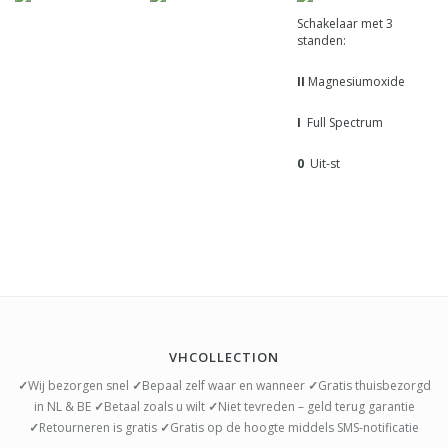
Schakelaar met 3
standen:
II
Magnesiumoxide
I
Full Spectrum
0
Uit-st
VHCOLLECTION
✓
Wij bezorgen snel
✓
Bepaal zelf waar en wanneer
✓
Gratis thuisbezorgd
in NL & BE
✓
Betaal zoals u wilt
✓
Niet tevreden – geld terug garantie
✓
Retourneren is gratis
✓
Gratis op de hoogte middels SMS-notificatie