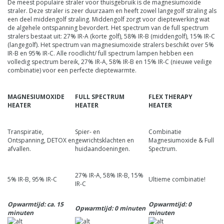
De meest populaire straler voor thuisgebruik is de magnesiumoxide
straler. Deze straler is zeer duurzaam en heeft zowel langegolf straling als
een deel middengolf straling. Middengolf zorgt voor dieptewerking wat
de algehele ontspanning bevordert. Het spectrum van de full spectrum
stralers bestaat uit: 27% IR-A (korte golf), 58% IR-B (middengolf), 15% IR-C
(langegolf). Het spectrum van magnesiumoxide stralers beschikt over 5%
IR-B en 95% IR-C. Alle roodlicht/ full spectrum lampen hebben een
volledig spectrum bereik, 27% IR-A, 58% IR-B en 15% IR-C (nieuwe veilige
combinatie) voor een perfecte dieptewarmte.
MAGNESIUMOXIDE
FULL SPECTRUM
FLEX THERAPY
HEATER
HEATER
HEATER
Transpiratie,
Spier- en
Combinatie
Ontspanning, DETOX en
gewrichtsklachten en
Magnesiumoxide & Full
afvallen.
huidaandoeningen.
Spectrum.
27% IR-A, 58% IR-B, 15%
5% IR-B, 95% IR-C
Ultieme combinatie!
IR-C
Opwarmtijd: ca. 15
Opwarmtijd: 0
Opwarmtijd: 0 minuten
minuten
minuten