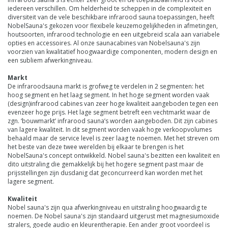
iedereen verschillen. Om helderheid te scheppen in de complexiteit en
diversiteit van de vele beschikbare infrarood sauna toepassingen, heeft
NobelSauna's gekozen voor flexibele keuzemogelijkheden in afmetingen,
houtsoorten, infrarood technologie en een uitgebreid scala aan variabele
opties en accessoires. Al onze saunacabines van Nobelsauna's zijn
voorzien van kwalitatief hoogwaardige componenten, modern design en
een subliem afwerkingniveau.
Markt
De infraroodsauna markt is grofweg te verdelen in 2 segmenten: het
hoog segment en het laag segment. In het hoge segment worden vaak
(design)infrarood cabines van zeer hoge kwaliteit aangeboden tegen een
evenzeer hoge prijs. Het lage segment betreft een vechtmarkt waar de
zgn. ‘bouwmarkt’ infrarood sauna’s worden aangeboden. Dit zijn cabines
van lagere kwaliteit. In dit segment worden vaak hoge verkoopvolumes
behaald maar de service level is zeer laag te noemen. Met het streven om
het beste van deze twee werelden bij elkaar te brengen is het
NobelSauna's concept ontwikkeld. Nobel sauna's bezitten een kwaliteit en
dito uitstraling die gemakkelijk bij het hogere segment past maar de
prijsstellingen zijn dusdanig dat geconcurreerd kan worden met het
lagere segment.
Kwaliteit
Nobel sauna's zijn qua afwerkingniveau en uitstraling hoogwaardig te
noemen. De Nobel sauna's zijn standaard uitgerust met magnesiumoxide
stralers, goede audio en kleurentherapie. Een ander groot voordeel is