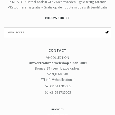
in NL & BE
✓
Betaal zoals u wilt
✓
Niet tevreden – geld terug garantie
✓
Retourneren is gratis
✓
Gratis op de hoogte middels SMS-notificatie
NIEUWSBRIEF
CONTACT
VHCOLLECTION
Uw vertrouwde webshop sinds 2009
Bruneel 31 (geen bezoekadres)
9291JB
Kollum
info@vhcollection.nl
+31511785005
+31511785005
INLOGGEN