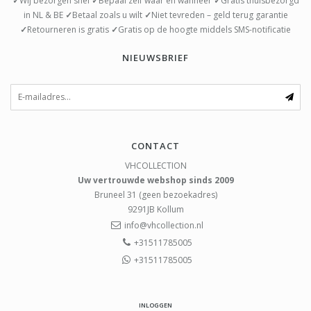
✓
Wij bezorgen snel
✓
Bepaal zelf waar en wanneer
✓
Gratis thuisbezorgd
in NL & BE
✓
Betaal zoals u wilt
✓
Niet tevreden – geld terug garantie
✓
Retourneren is gratis
✓
Gratis op de hoogte middels SMS-notificatie
NIEUWSBRIEF
CONTACT
VHCOLLECTION
Uw vertrouwde webshop sinds 2009
Bruneel 31 (geen bezoekadres)
9291JB
Kollum
info@vhcollection.nl
+31511785005
+31511785005
INLOGGEN