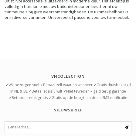
Dit stijlvol accessoire is uitgevoerd in moderne kleur. Het afdekzijl is
volledig in harmonie met uw buiteninterieur en beschermt uw
tuinmeubels bij gure weersomstandigheden. De tuinmeubelhoes is
er in diverse varianten. Universeel of passend voor uw tuinmeubel.
VHCOLLECTION
✓
Wij bezorgen snel
✓
Bepaal zelf waar en wanneer
✓
Gratis thuisbezorgd
in NL & BE
✓
Betaal zoals u wilt
✓
Niet tevreden – geld terug garantie
✓
Retourneren is gratis
✓
Gratis op de hoogte middels SMS-notificatie
NIEUWSBRIEF