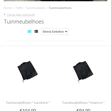
Home
/
TUIN
/
Tuinmeubelen
/
Tuinmeubelhoes
Terug naar overzicht
Tuinmeubelhoes
Tuinmeubelhoes " Sunshine "
Tuinmeubelhoes " Essence "
€104,00
€94,00