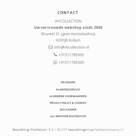
CONTACT
VHCOLLECTION
Uw vertrouwde webshop sinds 2009
Bruneel 31 (geen bezoekadres)
9291JB
Kollum
info@vhcollection.nl
+31511785005
+31511785005
INLOGGEN
KLANTENSERVICE
ALGEMENE VOORWAARDEN
PRIVACY POLICY & COOKIES
DISCLAIMER
ALL WEATHER BUITENSTOF
Beoordeling
VHcollection
:
9.2
/
10
(
117
beoordelingen) op
Feedbackcompany.nl