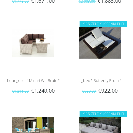
€1.671,00
€1.883,00
€1.778,00
€2.003,00
KIES ZELF KUSSENKLEUR
Loungeset " Minari Wit-Bruin "
Ligbed " Butterfly Bruin "
€1.249,00
€922,00
€1.311,00
€980,00
KIES ZELF KUSSENKLEUR