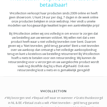
betaalbaar!
VHcollection verkoopt haar producten sinds 2009 online en heeft
geen showroom. U kunt 24 uur per dag, 7 dagen in de week online
onze producten bekijken in onze webshop. Hier vindt u unieke
modellen van hoogwaardige kwaliteit tegen een aantrekkelijke prijs!
Bij VHcollection zetten wij ons volledig in om ervoor te zorgen dat
uw bestelling aan uw wensen voldoet. Wij willen niet dat u een
product heeft waar u niet volledig tevreden over bent. Daarom
geven wij u 'Niet tevreden, geld terug garantie!' Bent u niet tevreden
over uw aankoop dan ontvangt u het volledige aankoopbedrag
terug en kunt u kosteloos uw bestelling retourneren! Bij VHcollection
hoeft u niets te betalen voor een retourzending. Wij kunnen de
retourzending voor u verzorgen en uw aangekochte product wordt
vaak nog dezelfde dag bij u thuis afgehaald. Ook een
retourzending kost u niets en is gemakkelijk geregeld!
VHCOLLECTION
✓
Wij bezorgen snel
✓
Bepaal zelf waar en wanneer
✓
Gratis thuisbezorgd
in NL & BE
✓
Betaal zoals u wilt
✓
Niet tevreden – geld terug garantie