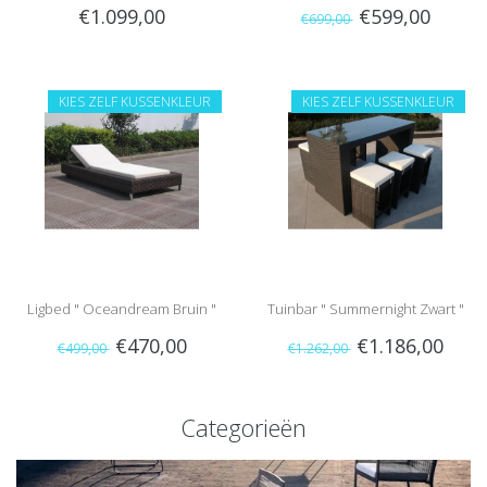
€1.099,00
€599,00
€699,00
KIES ZELF KUSSENKLEUR
KIES ZELF KUSSENKLEUR
Ligbed " Oceandream Bruin "
Tuinbar " Summernight Zwart "
€470,00
€1.186,00
€499,00
€1.262,00
Categorieën