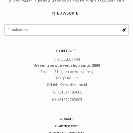
✓
Retourneren is gratis
✓
Gratis op de hoogte middels SMS-notificatie
NIEUWSBRIEF
CONTACT
VHCOLLECTION
Uw vertrouwde webshop sinds 2009
Bruneel 31 (geen bezoekadres)
9291JB
Kollum
info@vhcollection.nl
+31511785005
+31511785005
INLOGGEN
KLANTENSERVICE
ALGEMENE VOORWAARDEN