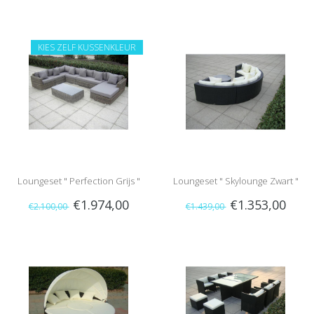
KIES ZELF KUSSENKLEUR
Loungeset " Perfection Grijs "
Loungeset " Skylounge Zwart "
€1.974,00
€1.353,00
€2.100,00
€1.439,00