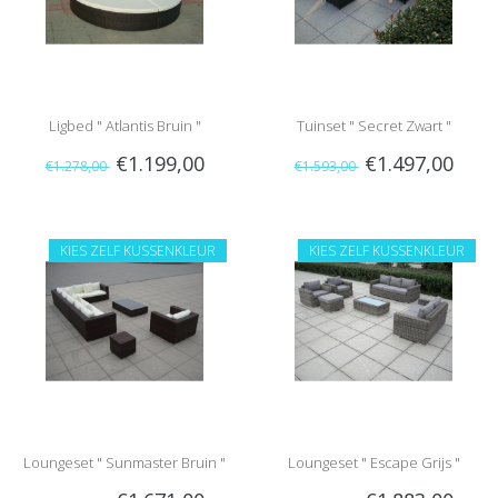
Ligbed " Atlantis Bruin "
Tuinset " Secret Zwart "
€1.199,00
€1.497,00
€1.278,00
€1.593,00
KIES ZELF KUSSENKLEUR
KIES ZELF KUSSENKLEUR
Loungeset " Sunmaster Bruin "
Loungeset " Escape Grijs "