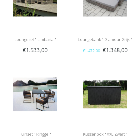
Loungeset " Limbaria "
Loungebank " Glamour Grijs "
€1.533,00
€1.348,00
€1.472,00
Tuinset " Ringge "
Kussenbox " XXL Zwart "