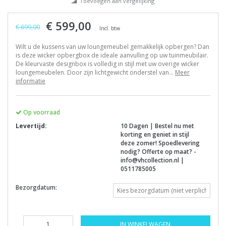
Toevoegen aan vergelijking
€ 599,00
€ 699,00
Incl. btw
Wilt u de kussens van uw loungemeubel gemakkelijk opbergen? Dan
is deze wicker opbergbox de ideale aanvulling op uw tuinmeubilair.
De kleurvaste designbox is volledig in stijl met uw overige wicker
loungemeubelen. Door zijn lichtgewicht onderstel van...
Meer
informatie
Op voorraad
Levertijd:
10 Dagen | Bestel nu met
korting en geniet in stijl
deze zomer! Spoedlevering
nodig? Offerte op maat?
-
info@vhcollection.nl
|
0511785005
Bezorgdatum:
IN WINKELWAGEN