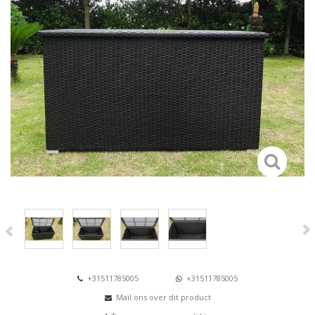
+31511785005
+31511785005
Mail ons over dit product