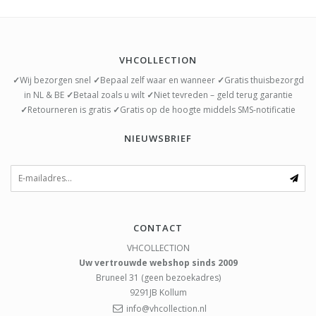
VHCOLLECTION
✓
Wij bezorgen snel
✓
Bepaal zelf waar en wanneer
✓
Gratis thuisbezorgd
in NL & BE
✓
Betaal zoals u wilt
✓
Niet tevreden – geld terug garantie
✓
Retourneren is gratis
✓
Gratis op de hoogte middels SMS-notificatie
NIEUWSBRIEF
CONTACT
VHCOLLECTION
Uw vertrouwde webshop sinds 2009
Bruneel 31 (geen bezoekadres)
9291JB
Kollum
info@vhcollection.nl