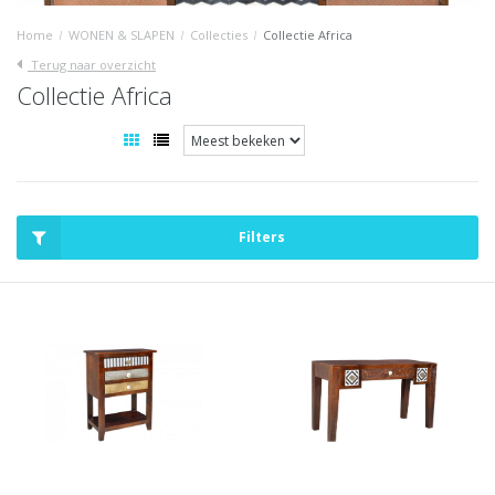
Home
/
WONEN & SLAPEN
/
Collecties
/
Collectie Africa
Terug naar overzicht
Collectie Africa
Filters