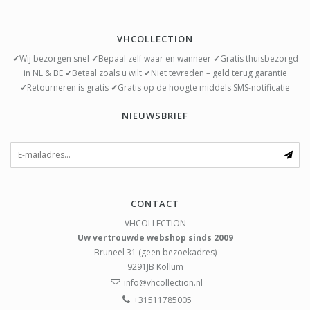
VHCOLLECTION
✓
Wij bezorgen snel
✓
Bepaal zelf waar en wanneer
✓
Gratis thuisbezorgd
in NL & BE
✓
Betaal zoals u wilt
✓
Niet tevreden – geld terug garantie
✓
Retourneren is gratis
✓
Gratis op de hoogte middels SMS-notificatie
NIEUWSBRIEF
CONTACT
VHCOLLECTION
Uw vertrouwde webshop sinds 2009
Bruneel 31 (geen bezoekadres)
9291JB
Kollum
info@vhcollection.nl
+31511785005