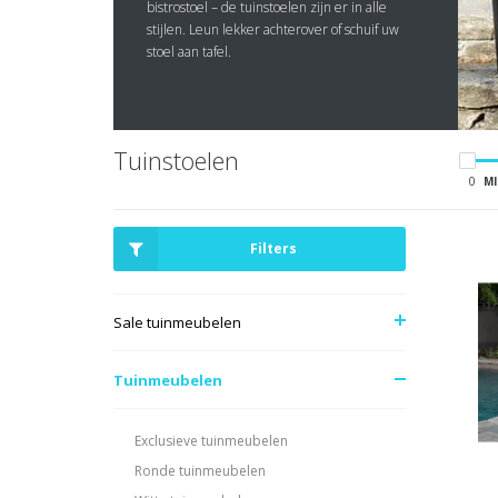
bistrostoel – de tuinstoelen zijn er in alle
stijlen. Leun lekker achterover of schuif uw
stoel aan tafel.
Tuinstoelen
0
MI
Filters
Sale tuinmeubelen
Tuinmeubelen
Exclusieve tuinmeubelen
Ronde tuinmeubelen