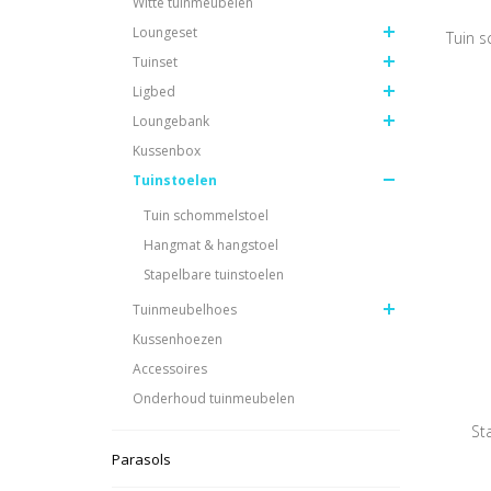
Witte tuinmeubelen
Loungeset
Tuin 
Tuinset
Ligbed
Loungebank
Kussenbox
Tuinstoelen
Tuin schommelstoel
Hangmat & hangstoel
Stapelbare tuinstoelen
Tuinmeubelhoes
Kussenhoezen
Accessoires
Onderhoud tuinmeubelen
St
Parasols