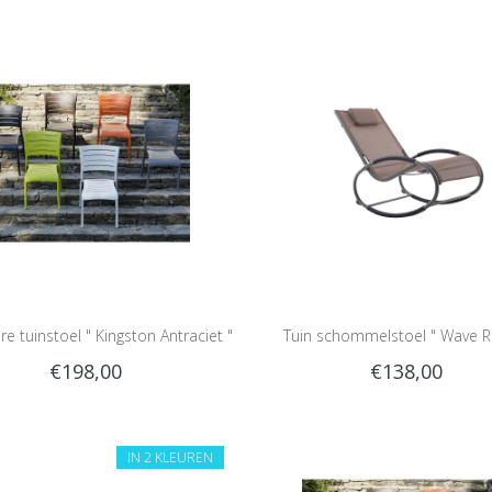
e tuinstoel " Kingston Antraciet "
Tuin schommelstoel " Wave R
€198,00
€138,00
Macchiato/Grey "
IN 2 KLEUREN