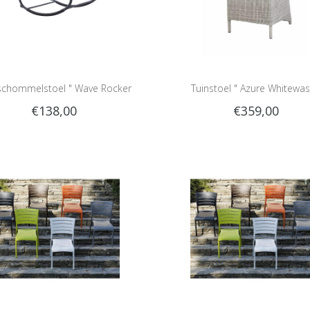
 schommelstoel " Wave Rocker
Tuinstoel " Azure Whitewas
€138,00
€359,00
Grey/Black "