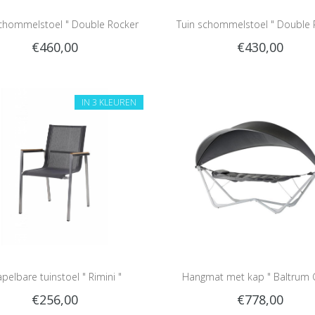
schommelstoel " Double Rocker
Tuin schommelstoel " Double 
€460,00
€430,00
Cocoa "
Sienna "
IN 3 KLEUREN
apelbare tuinstoel " Rimini "
Hangmat met kap " Baltrum Gr
€256,00
€778,00