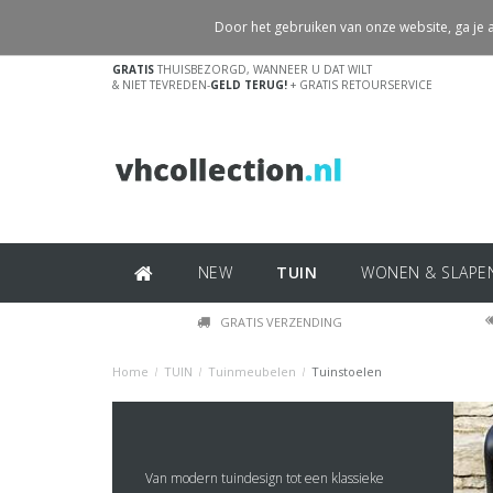
Door het gebruiken van onze website, ga je
GRATIS
THUISBEZORGD, WANNEER U DAT WILT
& NIET TEVREDEN-
GELD TERUG!
+ GRATIS RETOURSERVICE
NEW
TUIN
WONEN & SLAPE
GRATIS VERZENDING
Home
/
TUIN
/
Tuinmeubelen
/
Tuinstoelen
Van modern tuindesign tot een klassieke