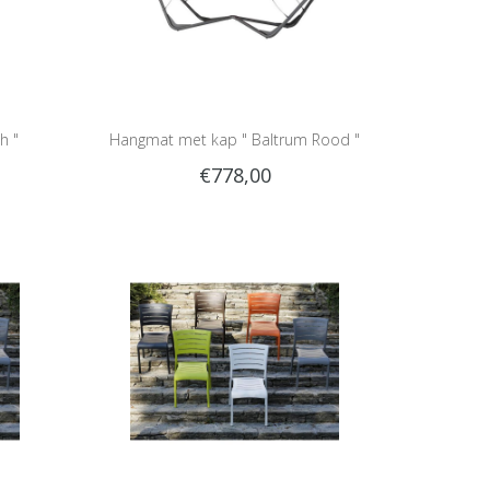
h "
Hangmat met kap " Baltrum Rood "
€778,00