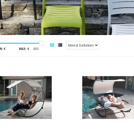
N: €
MAX: €
800