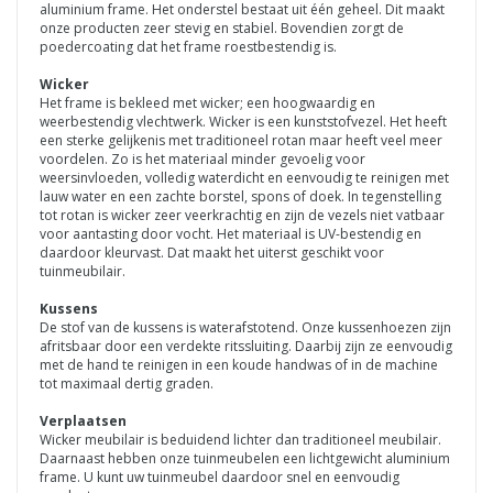
aluminium frame. Het onderstel bestaat uit één geheel. Dit maakt
onze producten zeer stevig en stabiel. Bovendien zorgt de
poedercoating dat het frame roestbestendig is.
Wicker
Het frame is bekleed met wicker; een hoogwaardig en
weerbestendig vlechtwerk. Wicker is een kunststofvezel. Het heeft
een sterke gelijkenis met traditioneel rotan maar heeft veel meer
voordelen. Zo is het materiaal minder gevoelig voor
weersinvloeden, volledig waterdicht en eenvoudig te reinigen met
lauw water en een zachte borstel, spons of doek. In tegenstelling
tot rotan is wicker zeer veerkrachtig en zijn de vezels niet vatbaar
voor aantasting door vocht. Het materiaal is UV-bestendig en
daardoor kleurvast. Dat maakt het uiterst geschikt voor
tuinmeubilair.
Kussens
De stof van de kussens is waterafstotend. Onze kussenhoezen zijn
afritsbaar door een verdekte ritssluiting. Daarbij zijn ze eenvoudig
met de hand te reinigen in een koude handwas of in de machine
tot maximaal dertig graden.
Verplaatsen
Wicker meubilair is beduidend lichter dan traditioneel meubilair.
Daarnaast hebben onze tuinmeubelen een lichtgewicht aluminium
frame. U kunt uw tuinmeubel daardoor snel en eenvoudig