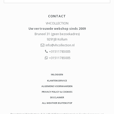
CONTACT
VHCOLLECTION
Uw vertrouwde webshop sinds 2009
Bruneel 31 (geen bezoekadres)
9291JB
Kollum
info@vhcollection.nl
+31511785005
+31511785005
INLOGGEN
KLANTENSERVICE
ALGEMENE VOORWAARDEN
PRIVACY POLICY & COOKIES
DISCLAIMER
ALL WEATHER BUITENSTOF