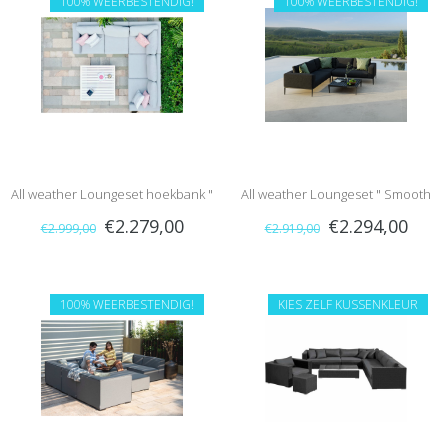
100% WEERBESTENDIG!
100% WEERBESTENDIG!
All weather Loungeset hoekbank "
All weather Loungeset " Smooth
€2.279,00
€2.294,00
€2.999,00
€2.919,00
Ethos Grijs "
Charcoal "
100% WEERBESTENDIG!
KIES ZELF KUSSENKLEUR