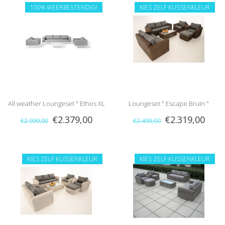
100% WEERBESTENDIG!
KIES ZELF KUSSENKLEUR
All weather Loungeset " Ethos XL
Loungeset " Escape Bruin "
€2.379,00
€2.319,00
€2.999,00
€2.499,00
Grijs "
KIES ZELF KUSSENKLEUR
KIES ZELF KUSSENKLEUR