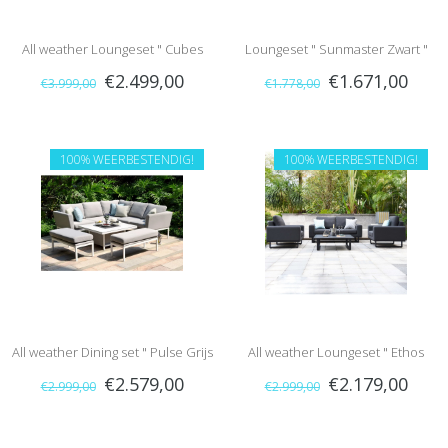
All weather Loungeset " Cubes
Loungeset " Sunmaster Zwart "
€2.499,00
€1.671,00
€3.999,00
€1.778,00
Flanelle "
100% WEERBESTENDIG!
100% WEERBESTENDIG!
All weather Dining set " Pulse Grijs
All weather Loungeset " Ethos
€2.579,00
€2.179,00
€2.999,00
€2.999,00
"
Charcoal "