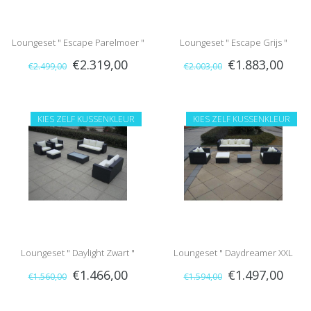
Loungeset " Escape Parelmoer "
Loungeset " Escape Grijs "
€2.319,00
€1.883,00
€2.499,00
€2.003,00
KIES ZELF KUSSENKLEUR
KIES ZELF KUSSENKLEUR
Loungeset " Daylight Zwart "
Loungeset " Daydreamer XXL
€1.466,00
€1.497,00
€1.560,00
€1.594,00
Zwart "