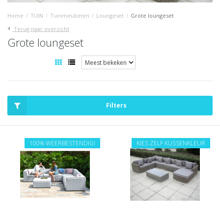
Home
/
TUIN
/
Tuinmeubelen
/
Loungeset
/
Grote loungeset
Terug naar overzicht
Grote loungeset
Filters
100% WEERBESTENDIG!
KIES ZELF KUSSENKLEUR