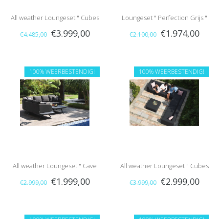
All weather Loungeset " Cubes
Loungeset " Perfection Grijs "
€3.999,00
€1.974,00
€4.485,00
€2.100,00
Grijs "
100% WEERBESTENDIG!
100% WEERBESTENDIG!
All weather Loungeset " Cave
All weather Loungeset " Cubes
€1.999,00
€2.999,00
€2.999,00
€3.999,00
Charcoal "
Charcoal "