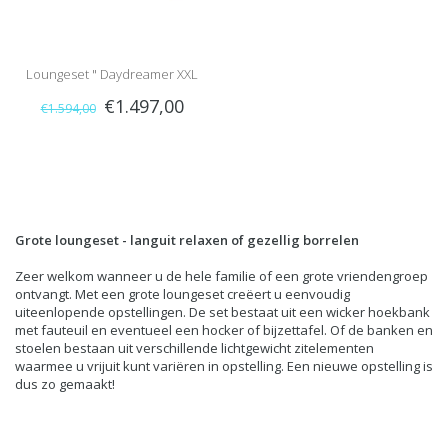
Loungeset " Daydreamer XXL
€1.497,00
€1.594,00
Bruin "
Grote loungeset - languit relaxen of gezellig borrelen
Zeer welkom wanneer u de hele familie of een grote vriendengroep
ontvangt. Met een grote loungeset creëert u eenvoudig
uiteenlopende opstellingen. De set bestaat uit een wicker hoekbank
met fauteuil en eventueel een hocker of bijzettafel. Of de banken en
stoelen bestaan uit verschillende lichtgewicht zitelementen
waarmee u vrijuit kunt variëren in opstelling. Een nieuwe opstelling is
dus zo gemaakt!