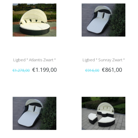
Ligbed " Atlantis Zwart "
Ligbed " Sunray Zwart "
€1.199,00
€861,00
€1.278,00
€916,00