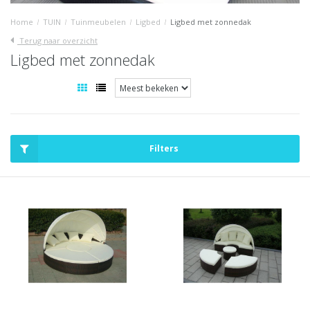
Home
/
TUIN
/
Tuinmeubelen
/
Ligbed
/
Ligbed met zonnedak
Terug naar overzicht
Ligbed met zonnedak
Filters