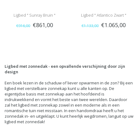
Ligbed " Sunray Bruin "
Ligbed " Atlantico Zwart "
€861,00
€1.065,00
€916,00
€1.133,00
Ligbed met zonnedak - een opvallende verschijning door zijn
design
Een boek lezen in de schaduw of liever opwarmen in de zon? Bij een
ligbed met verstelbare zonnekap kunt u alle kanten op. De
eigentijdse basis
met zonnekap aan het hoofdeind is
indrukwekkend en vormt het beste van twee werelden. Daardoor
zal het ligbed met zonnekap zowel in een moderne als in een
romantische tuin niet misstaan. In een handomdraai heeft u het
zonnedak in- en uitgeklapt. U kunt heerlijk wegdromen, languit op uw
ligbed met zonnedak!