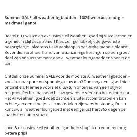
Summer SALE all weather ligbedden - 100% weerbestendig =
maximaal genot!
Bestel nu uw luxe en exclusieve All weather ligbed bij VHcollection en
u geniet in stijl deze zomer! Kies zelf gemakkelijk de gewenste
bezorgdatum, alvorens u uw aankoop in het winkelmandje plaatst.
Bovendien profiteert u nu van waanzinnige kortingen op een groot
deel van ons assortiment aan all weather loungebedden voor in de
tuin!
Ontdek onze Summer SALE voor de mooiste All weather ligbedden -
zoekt u naar pure ontspanning in uw tuin? Dan mag een ligbed niet
ontbreken. Hiermee voorziet u uw tuin of terras van een stijlvol
rustpunt. Perfect passend bij uw gewenste sfeer en buiteninterieur.
Het All weather ligbed voelt zacht en is uiterst comfortabel en kan
echt tegen een stootje - alle materialen zijn weerbestendig. Dus u
kunt uw all weather loungebed met een gerust hart 365 dagen per
jaar buiten laten staan!
Luxe & exclusieve All weather ligbedden shopt u nu voor een nog
betere prijs!