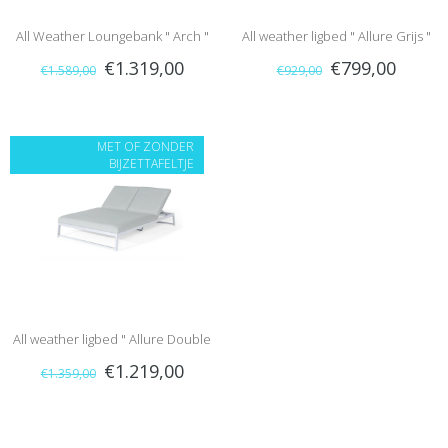
All Weather Loungebank " Arch "
All weather ligbed " Allure Grijs "
€1.319,00
€799,00
€1.589,00
€929,00
grijs
MET OF ZONDER
BIJZETTAFELTJE
All weather ligbed " Allure Double
€1.219,00
€1.359,00
Grijs "