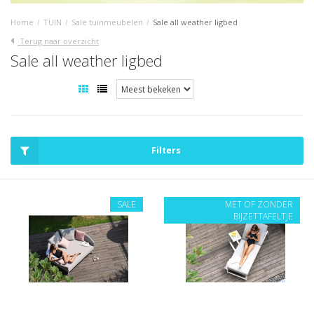
Home
/
TUIN
/
Sale tuinmeubelen
/
Sale all weather ligbed
Terug naar overzicht
Sale all weather ligbed
Filters
SALE
MET OF ZONDER
BIJZETTAFELTJE