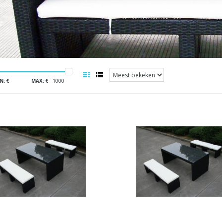
N: €
MAX: €
1000