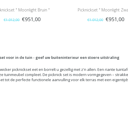
knickset " Moonlight Bruin "
Picknickset " Moonlight Zwa
€951,00
€951,00
€1.012,00
€1.012,00
set voor in de tuin - geef uw buiteninterieur een stoere uitstraling
wicker picknickset eet en borrelt u gezellig met z'n allen. Een riante tuin
ze tuinmeubel compleet. De picknick set is modern vormgegeven – strakke
et tot de perfecte functionele aanvulling voor elk terras met een eigentijds