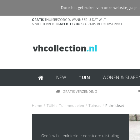
Door het gebruiken van onze website, ga je
GRATIS
THUISBEZORGD, WANNEER U DAT WILT
& NIET TEVREDEN-
GELD TERUG!
+ GRATIS RETOURSERVICE
NEW
TUIN
WONEN & SLAPE
GRATIS VERZENDING
Home
/
TUIN
/
Tuinmeubelen
/
Tuinset
/
Picknickset
Geef uw buiteninterieur een stoere uitstraling