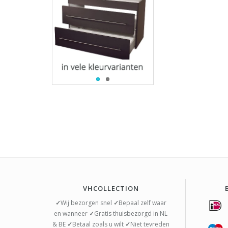
VHCOLLECTION
✓
Wij bezorgen snel
✓
Bepaal zelf waar
en wanneer
✓
Gratis thuisbezorgd in NL
& BE
✓
Betaal zoals u wilt
✓
Niet tevreden