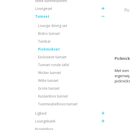
Witte tuinmeubelen
Loungeset
Pic
Tuinset
Lounge dining set
Bistro tuinset
Tuinbar
Picknickset
Exclusieve tuinset
Picknick
Tuinset ronde tafel
Met een 
Wicker tuinset
eigenwij
Witte tuinset
picknicks
Grote tuinset
Kussenbox tuinset
Tuinmeubelhoes tuinset
Ligbed
Loungebank
Kussenbox