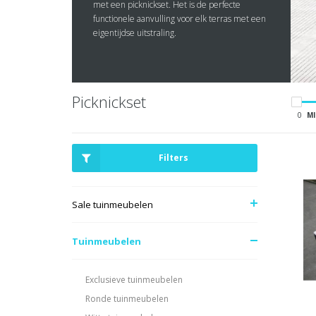
met een picknickset. Het is de perfecte
functionele aanvulling voor elk terras met een
eigentijdse uitstraling.
Picknickset
0
MI
Filters
Sale tuinmeubelen
Tuinmeubelen
Exclusieve tuinmeubelen
Ronde tuinmeubelen