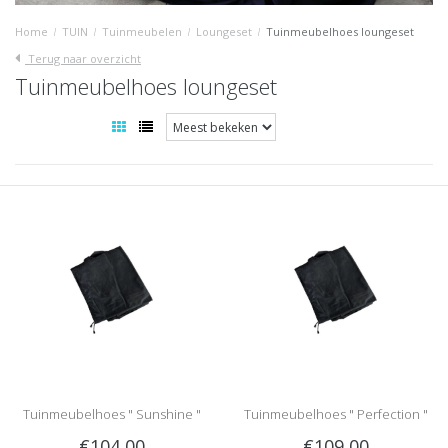
Home
/
TUIN
/
Tuinmeubelen
/
Loungeset
/
Tuinmeubelhoes loungeset
Terug naar overzicht
Tuinmeubelhoes loungeset
Tuinmeubelhoes " Sunshine "
Tuinmeubelhoes " Perfection "
€104,00
€109,00