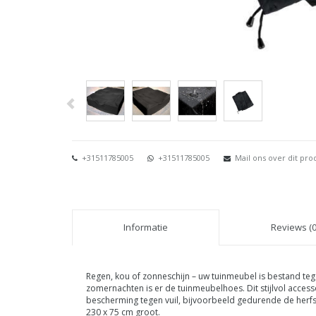
+31511785005
+31511785005
Mail ons over dit pro
Informatie
Reviews (0
Regen, kou of zonneschijn – uw tuinmeubel is bestand tege
zomernachten is er de tuinmeubelhoes. Dit stijlvol accesso
bescherming tegen vuil, bijvoorbeeld gedurende de herfs
230 x 75 cm groot.