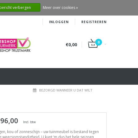
 bericht verbergen
Meer over cookies »
INLOGGEN
REGISTREREN
0
€0,00
BEZORGD WANNEER U DAT WILT
 96,00
Incl. btw
en, kou of zonneschijn – uw tuinmeubel is bestand tegen
e weersomstandigheid. U kunt ‘m dus het hele seizoen