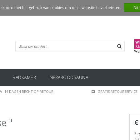
 akkoord met het gebruik van cookies om onze website te verbeteren.
Dit
BADKAMER
INFRAROODSAUNA
14 DAGEN RECHT OP RETOUR
GRATIS RETOURSERVICE
e "
€
Reg
elk