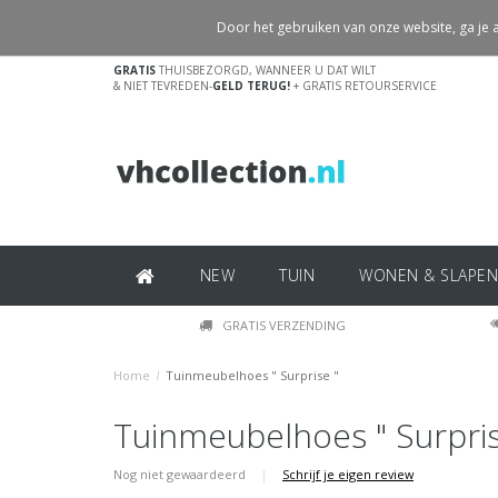
Door het gebruiken van onze website, ga je
GRATIS
THUISBEZORGD, WANNEER U DAT WILT
& NIET TEVREDEN-
GELD TERUG!
+ GRATIS RETOURSERVICE
NEW
TUIN
WONEN & SLAPEN
GRATIS VERZENDING
Home
/
Tuinmeubelhoes " Surprise "
Tuinmeubelhoes " Surpris
Nog niet gewaardeerd
|
Schrijf je eigen review