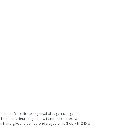
n staan. Voor lichte regenval of regenachtige
 buiteninterieur en geeft uw tuinmeubilair extra
n handig koord aan de onderzijde en is (l x b x h) 245 x