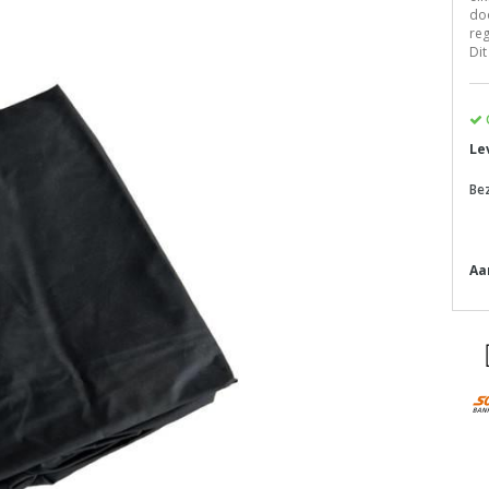
doo
reg
Dit
Le
Be
Aa