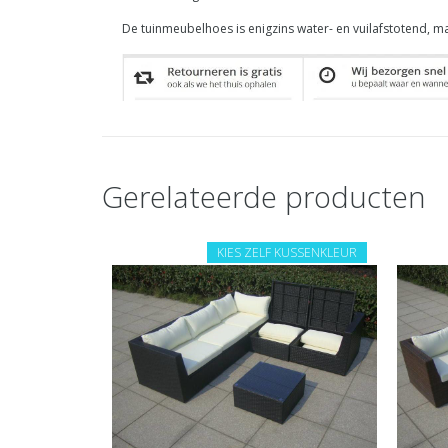
De tuinmeubelhoes is enigzins water- en vuilafstotend, m
Gerelateerde producten
KIES ZELF KUSSENKLEUR