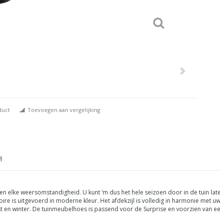
duct
Toevoegen aan vergelijking
)
n elke weersomstandigheid. U kunt ‘m dus het hele seizoen door in de tuin late
ire is uitgevoerd in moderne kleur. Het afdekzijl is volledig in harmonie met uw
t en winter. De tuinmeubelhoes
is passend voor de Surprise en voorzien
van ee