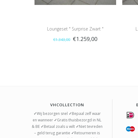
Loungeset " Surprise Zwart "
L
€1.259,00
€1.343,00
VHCOLLECTION
✓
Wij bezorgen snel
✓
Bepaal zelf waar
en wanneer
✓
Gratis thuisbezorgd in NL
& BE
✓
Betaal zoals u wilt
✓
Niet tevreden
– geld terug garantie
✓
Retourneren is