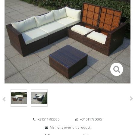
+31511785005
+31511785005
Mail ons over dit product