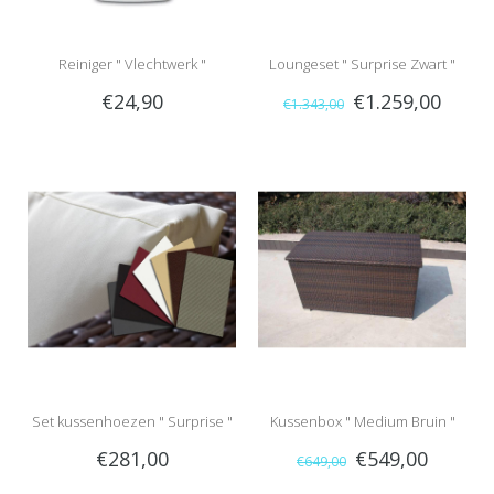
Reiniger " Vlechtwerk "
Loungeset " Surprise Zwart "
€24,90
€1.259,00
€1.343,00
Set kussenhoezen " Surprise "
Kussenbox " Medium Bruin "
€281,00
€549,00
€649,00