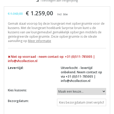
Toevoegen aan vergelijking
€ 1.259,00
€ 1.343,00
Incl. btw
Gemak staat voorop bij deze loungeset met opbergruimte voor de
kussens. Met de loungeset hoekbank Surprise bruin kunt u de
kussens van uw loungemeubel gemakkelijk opbergen middels de
geïntegreerde opbergruimte. Deze opbergruimte is de ideale
aanvulling op
Meer informatie
Niet op voorraad - neem contact op: +31 (0)511-785005 |
info@vhcollection.nl
Levertijd:
Uitverkocht - levertijd
onbekend. Neem contact op
via +31 (0)511-785005 |
info@vhcollection.nl
Kies kussens:
Bezorgdatum: