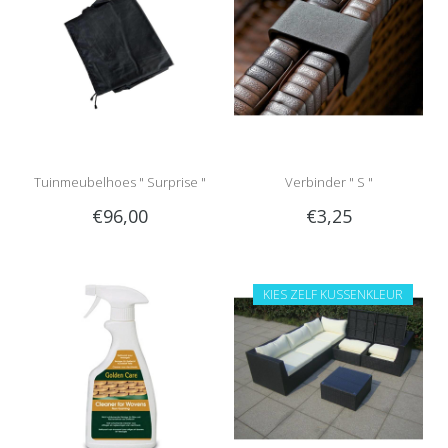
Tuinmeubelhoes " Surprise "
Verbinder " S "
€96,00
€3,25
KIES ZELF KUSSENKLEUR