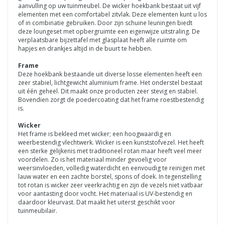
aanvulling op uw tuinmeubel. De wicker hoekbank bestaat uit vijf
elementen met een comfortabel zitvlak. Deze elementen kunt u los
of in combinatie gebruiken. Door zijn schuine leuningen biedt
deze loungeset met opbergruimte een eigenwijze uitstraling. De
verplaatsbare bijzettafel met glasplaat heeft alle ruimte om
hapjes en drankjes altijd in de buurt te hebben.
Frame
Deze hoekbank bestaande uit diverse losse elementen heeft een
zeer stabiel, lichtgewicht aluminium frame. Het onderstel bestaat
uit één geheel. Dit maakt onze producten zeer stevig en stabiel.
Bovendien zorgt de poedercoating dat het frame roestbestendig
is.
Wicker
Het frame is bekleed met wicker; een hoogwaardig en
weerbestendig vlechtwerk. Wicker is een kunststofvezel. Het heeft
een sterke gelijkenis met traditioneel rotan maar heeft veel meer
voordelen. Zo is het materiaal minder gevoelig voor
weersinvloeden, volledig waterdicht en eenvoudig te reinigen met
lauw water en een zachte borstel, spons of doek. In tegenstelling
tot rotan is wicker zeer veerkrachtig en zijn de vezels niet vatbaar
voor aantasting door vocht. Het materiaal is UV-bestendig en
daardoor kleurvast. Dat maakt het uiterst geschikt voor
tuinmeubilair.