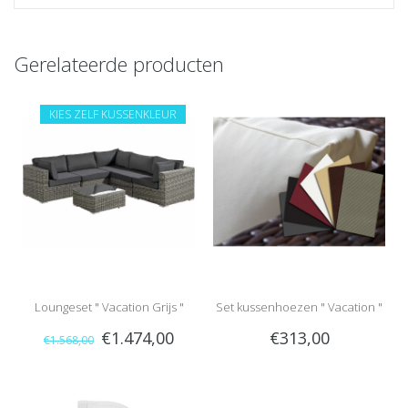
Gerelateerde producten
KIES ZELF KUSSENKLEUR
Loungeset " Vacation Grijs "
Set kussenhoezen " Vacation "
€1.474,00
€313,00
€1.568,00