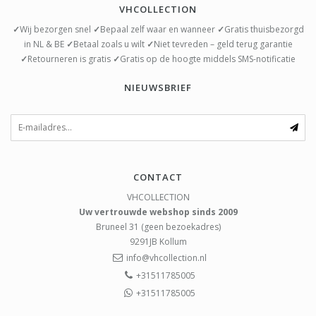
VHCOLLECTION
✓
Wij bezorgen snel
✓
Bepaal zelf waar en wanneer
✓
Gratis thuisbezorgd
in NL & BE
✓
Betaal zoals u wilt
✓
Niet tevreden – geld terug garantie
✓
Retourneren is gratis
✓
Gratis op de hoogte middels SMS-notificatie
NIEUWSBRIEF
CONTACT
VHCOLLECTION
Uw vertrouwde webshop sinds 2009
Bruneel 31 (geen bezoekadres)
9291JB
Kollum
info@vhcollection.nl
+31511785005
+31511785005