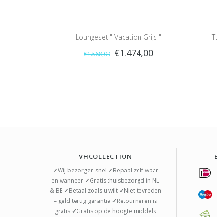
Loungeset " Vacation Grijs "
T
€1.474,00
€1.568,00
VHCOLLECTION
✓
Wij bezorgen snel
✓
Bepaal zelf waar
en wanneer
✓
Gratis thuisbezorgd in NL
& BE
✓
Betaal zoals u wilt
✓
Niet tevreden
– geld terug garantie
✓
Retourneren is
gratis
✓
Gratis op de hoogte middels