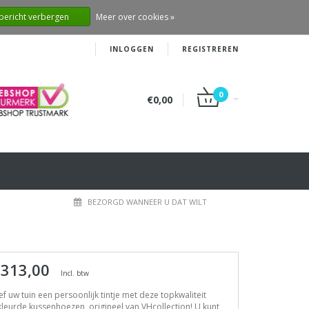
 bericht verbergen
Meer over cookies »
INLOGGEN
REGISTREREN
0
€0,00
BEZORGD WANNEER U DAT WILT
 313,00
Incl. btw
f uw tuin een persoonlijk tintje met deze topkwaliteit
leurde kussenhoezen, origineel van VHcollection! U kunt