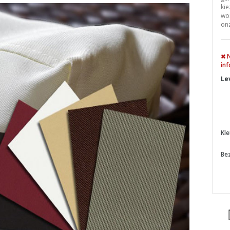
kie
wor
onz
N
inf
Le
Kle
Be