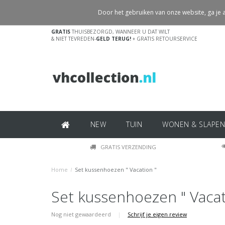
Door het gebruiken van onze website, ga je
GRATIS
THUISBEZORGD, WANNEER U DAT WILT
& NIET TEVREDEN-
GELD TERUG!
+ GRATIS RETOURSERVICE
NEW
TUIN
WONEN & SLAPEN
GRATIS VERZENDING
Home
/
Set kussenhoezen " Vacation "
Set kussenhoezen " Vacat
Nog niet gewaardeerd
|
Schrijf je eigen review