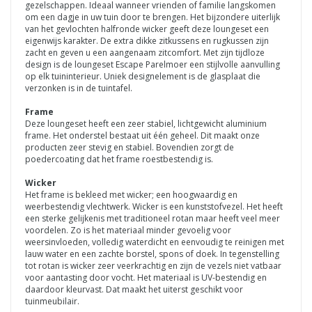
gezelschappen. Ideaal wanneer vrienden of familie langskomen
om een dagje in uw tuin door te brengen. Het bijzondere uiterlijk
van het gevlochten halfronde wicker geeft deze loungeset een
eigenwijs karakter. De extra dikke zitkussens en rugkussen zijn
zacht en geven u een aangenaam zitcomfort. Met zijn tijdloze
design is de loungeset Escape Parelmoer een stijlvolle aanvulling
op elk tuininterieur. Uniek designelement is de glasplaat die
verzonken is in de tuintafel.
Frame
Deze loungeset heeft een zeer stabiel, lichtgewicht aluminium
frame. Het onderstel bestaat uit één geheel. Dit maakt onze
producten zeer stevig en stabiel. Bovendien zorgt de
poedercoating dat het frame roestbestendig is.
Wicker
Het frame is bekleed met wicker; een hoogwaardig en
weerbestendig vlechtwerk. Wicker is een kunststofvezel. Het heeft
een sterke gelijkenis met traditioneel rotan maar heeft veel meer
voordelen. Zo is het materiaal minder gevoelig voor
weersinvloeden, volledig waterdicht en eenvoudig te reinigen met
lauw water en een zachte borstel, spons of doek. In tegenstelling
tot rotan is wicker zeer veerkrachtig en zijn de vezels niet vatbaar
voor aantasting door vocht. Het materiaal is UV-bestendig en
daardoor kleurvast. Dat maakt het uiterst geschikt voor
tuinmeubilair.