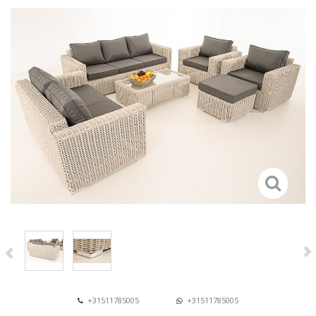
+31511785005
+31511785005