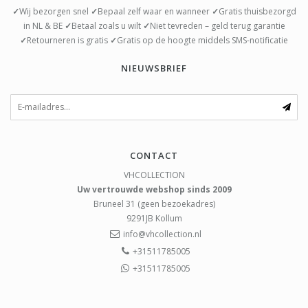
✓
Wij bezorgen snel
✓
Bepaal zelf waar en wanneer
✓
Gratis thuisbezorgd
in NL & BE
✓
Betaal zoals u wilt
✓
Niet tevreden – geld terug garantie
✓
Retourneren is gratis
✓
Gratis op de hoogte middels SMS-notificatie
NIEUWSBRIEF
CONTACT
VHCOLLECTION
Uw vertrouwde webshop sinds 2009
Bruneel 31 (geen bezoekadres)
9291JB
Kollum
info@vhcollection.nl
+31511785005
+31511785005