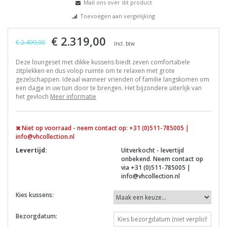
Mail ons over dit product
Toevoegen aan vergelijking
€ 2.319,00
€ 2.499,00
Incl. btw
Deze loungeset met dikke kussens biedt zeven comfortabele
zitplekken en dus volop ruimte om te relaxen met grote
gezelschappen. Ideaal wanneer vrienden of familie langskomen om
een dagje in uw tuin door te brengen. Het bijzondere uiterlijk van
het gevloch
Meer informatie
Niet op voorraad - neem contact op: +31 (0)511-785005 |
info@vhcollection.nl
Levertijd:
Uitverkocht - levertijd
onbekend. Neem contact op
via +31 (0)511-785005 |
info@vhcollection.nl
Kies kussens:
Bezorgdatum: