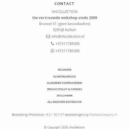
CONTACT
VHCOLLECTION
Uw vertrouwde webshop sinds 2009
Bruneel 31 (geen bezoekadres)
9291JB
Kollum
info@vhcollection.nl
+31511785005
+31511785005
INLOGGEN
KLANTENSERVICE
ALGEMENE VOORWAARDEN
PRIVACY POLICY & COOKIES
DISCLAIMER
ALL WEATHER BUITENSTOF
Beoordeling
VHcollection
:
9.2
/
10
(
117
beoordelingen) op
Feedbackcompany.nl
© Copyright 2026 vhcollection