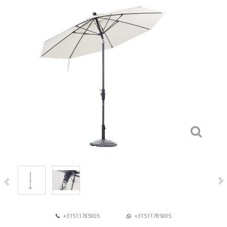
+31511785005
+31511785005