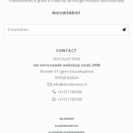
✓
Retourneren is gratis
✓
Gratis op de hoogte middels SMS-notificatie
NIEUWSBRIEF
CONTACT
VHCOLLECTION
Uw vertrouwde webshop sinds 2009
Bruneel 31 (geen bezoekadres)
9291JB
Kollum
info@vhcollection.nl
+31511785005
+31511785005
INLOGGEN
KLANTENSERVICE
ALGEMENE VOORWAARDEN