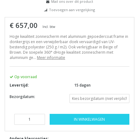
Mail ons over dit product
Toevoegen aan vergelijking
€ 657,00
Incl. btw
Hoge kwaliteit zonnescherm met aluminium gepoedercoat frame in
donkergrijs en een verwijderbaar doek vervaardigd van UV-
bestendig polyester (250 g / m2). Ook verkrijgbaar in Beige of
Brown. De soepele 360° dHoge kwaliteit zonnescherm met
aluminium ge...
Meer informatie
Op voorraad
Levertijd:
15 dagen
Bezorgdatum:
IN WINKELWAGEN
Andere kleuropties: