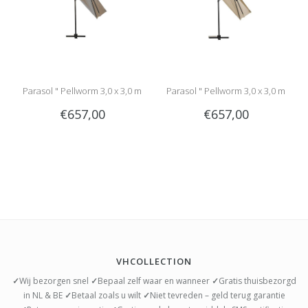
Parasol " Pellworm 3,0 x 3,0 m
Parasol " Pellworm 3,0 x 3,0 m
€657,00
€657,00
Bruin "
Beige "
VHCOLLECTION
✓
Wij bezorgen snel
✓
Bepaal zelf waar en wanneer
✓
Gratis thuisbezorgd
in NL & BE
✓
Betaal zoals u wilt
✓
Niet tevreden – geld terug garantie