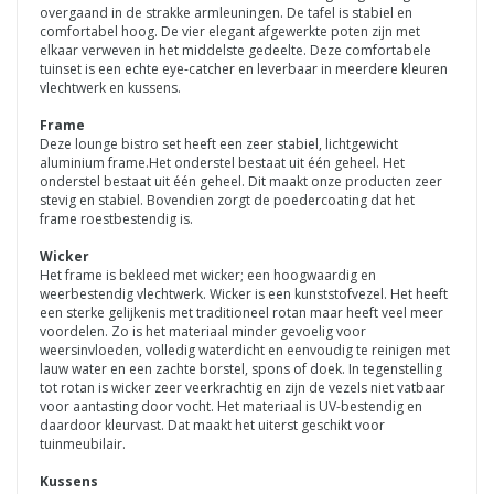
overgaand in de strakke armleuningen. De tafel is stabiel en
comfortabel hoog. De vier elegant afgewerkte poten zijn met
elkaar verweven in het middelste gedeelte. Deze comfortabele
tuinset is een echte eye-catcher en leverbaar in meerdere kleuren
vlechtwerk en kussens.
Frame
Deze lounge bistro set heeft een zeer stabiel, lichtgewicht
aluminium frame.Het onderstel bestaat uit één geheel. Het
onderstel bestaat uit één geheel. Dit maakt onze producten zeer
stevig en stabiel. Bovendien zorgt de poedercoating dat het
frame roestbestendig is.
Wicker
Het frame is bekleed met wicker; een hoogwaardig en
weerbestendig vlechtwerk. Wicker is een kunststofvezel. Het heeft
een sterke gelijkenis met traditioneel rotan maar heeft veel meer
voordelen. Zo is het materiaal minder gevoelig voor
weersinvloeden, volledig waterdicht en eenvoudig te reinigen met
lauw water en een zachte borstel, spons of doek. In tegenstelling
tot rotan is wicker zeer veerkrachtig en zijn de vezels niet vatbaar
voor aantasting door vocht. Het materiaal is UV-bestendig en
daardoor kleurvast. Dat maakt het uiterst geschikt voor
tuinmeubilair.
Kussens