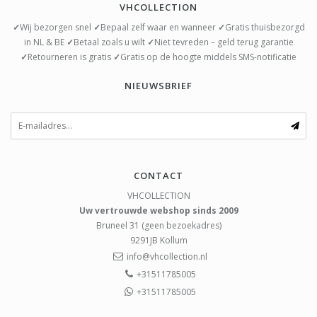
VHCOLLECTION
✓
Wij bezorgen snel
✓
Bepaal zelf waar en wanneer
✓
Gratis thuisbezorgd
in NL & BE
✓
Betaal zoals u wilt
✓
Niet tevreden – geld terug garantie
✓
Retourneren is gratis
✓
Gratis op de hoogte middels SMS-notificatie
NIEUWSBRIEF
CONTACT
VHCOLLECTION
Uw vertrouwde webshop sinds 2009
Bruneel 31 (geen bezoekadres)
9291JB
Kollum
info@vhcollection.nl
+31511785005
+31511785005