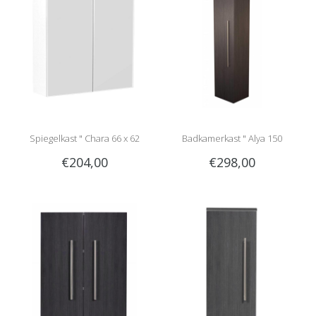
Spiegelkast " Chara 66 x 62
Badkamerkast " Alya 150
€204,00
€298,00
glossy white "
anthracite mat "