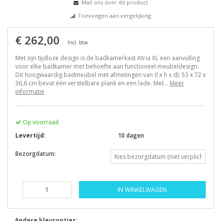
Mail ons over dit product
Toevoegen aan vergelijking
€ 262,00
Incl. btw
Met zijn tijdloze design is de badkamerkast Atria XL een aanvulling
voor elke badkamer met behoefte aan functioneel meubeldesign.
Dit hoogwaardig badmeubel met afmetingen van (l x h x d): 53 x 72 x
36,6 cm bevat één verstelbare plank en een lade. Met...
Meer
informatie
Op voorraad
Levertijd:
10 dagen
Bezorgdatum:
IN WINKELWAGEN
Andere kleuropties: