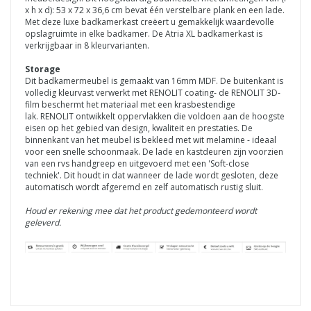
x h x d): 53 x 72 x 36,6 cm bevat
één
verstelbare plank en een lade.
Met deze luxe badkamerkast creëert u gemakkelijk waardevolle
opslagruimte in elke badkamer.
De Atria XL badkamerkast is
verkrijgbaar in 8 kleurvarianten.
Storage
Dit badkamermeubel is gemaakt van 16mm MDF. De buitenkant is
volledig kleurvast verwerkt met RENOLIT coating- de
RENOLIT
3D-
film beschermt het materiaal met een krasbestendige
lak.
RENOLIT
ontwikkelt oppervlakken die voldoen aan de hoogste
eisen op het gebied van design, kwaliteit en prestaties.
De
binnenkant van het meubel is bekleed met wit melamine - ideaal
voor een snelle schoonmaak. De lade en kastdeuren zijn voorzien
van een rvs handgreep en uitgevoerd met een 'Soft-close
techniek'. Dit houdt in dat wanneer de lade wordt gesloten, deze
automatisch wordt afgeremd en zelf automatisch rustig sluit.
Houd er rekening mee dat het product gedemonteerd wordt
geleverd.