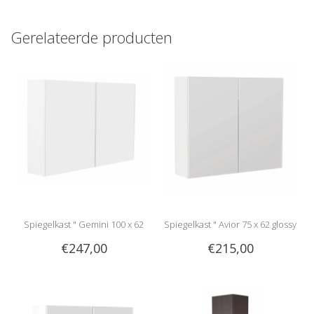
Gerelateerde producten
Spiegelkast " Gemini 100 x 62
Spiegelkast " Avior 75 x 62 glossy
€247,00
€215,00
glossy white "
white "