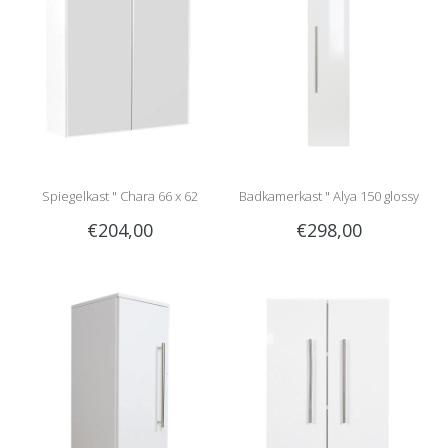
Spiegelkast " Chara 66 x 62
Badkamerkast " Alya 150 glossy
€204,00
€298,00
glossy white "
white "