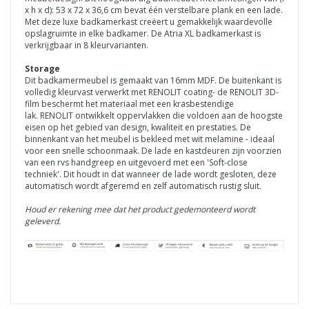
x h x d): 53 x 72 x 36,6 cm bevat
één
verstelbare plank en een lade.
Met deze luxe badkamerkast creëert u gemakkelijk waardevolle
opslagruimte in elke badkamer.
De Atria XL badkamerkast is
verkrijgbaar in 8 kleurvarianten.
Storage
Dit badkamermeubel is gemaakt van 16mm MDF. De buitenkant is
volledig kleurvast verwerkt met RENOLIT coating- de
RENOLIT
3D-
film beschermt het materiaal met een krasbestendige
lak.
RENOLIT
ontwikkelt oppervlakken die voldoen aan de hoogste
eisen op het gebied van design, kwaliteit en prestaties.
De
binnenkant van het meubel is bekleed met wit melamine - ideaal
voor een snelle schoonmaak. De lade en kastdeuren zijn voorzien
van een rvs handgreep en uitgevoerd met een 'Soft-close
techniek'. Dit houdt in dat wanneer de lade wordt gesloten, deze
automatisch wordt afgeremd en zelf automatisch rustig sluit.
Houd er rekening mee dat het product gedemonteerd wordt
geleverd.