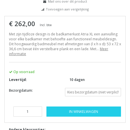
Mail ons over dit product
Toevoegen aan vergelijking
€ 262,00
Incl. btw
Met zijn tijdloze design is de badkamerkast Atria XL een aanvulling
voor elke badkamer met behoefte aan functioneel meubeldesign.
Dit hoogwaardig badmeubel met afmetingen van (l x h x d): 53 x 72 x
36,6 cm bevat één verstelbare plank en een lade. Met...
Meer
informatie
Op voorraad
Levertijd:
10 dagen
Bezorgdatum:
IN WINKELWAGEN
Andere kleuropties: