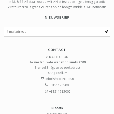
in NL & BE
✓
Betaal zoals u wilt
✓
Niet tevreden – geld terug garantie
✓
Retourneren is gratis
✓
Gratis op de hoogte middels SMS-notificatie
NIEUWSBRIEF
CONTACT
VHCOLLECTION
Uw vertrouwde webshop sinds 2009
Bruneel 31 (geen bezoekadres)
9291JB
Kollum
info@vhcollection.nl
+31511785005
+31511785005
INLOGGEN