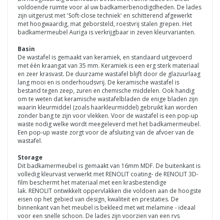
voldoende ruimte voor al uw badkamerbenodigdheden. De lades
zijn uitgerust met 'Soft-close techniek' en schitterend afgewerkt
met hoogwaardig, mat geborsteld, roestvrij stalen grepen.
Het
badkamermeubel Auriga is verkrijgbaar in zeven kleurvarianten.
Basin
De wastafel is gemaakt van keramiek, en standaard uitgevoerd
met één kraangat van 35 mm. Keramiek is een erg sterk materiaal
en zeer krasvast. De duurzame wastafel blijft door de glazuurlaag
lang mooi en is onderhoudsvrij. De keramische wastafel is
bestand tegen zeep, zuren en chemische middelen. Ook handig
om te weten dat keramische wastafelbladen de enige bladen zijn
waarin kleurmiddel (zoals haarkleurmiddel) gebruikt kan worden
zonder bang te zijn voor vlekken. Voor de wastafel is een pop-up
waste nodig welke wordt meegeleverd met het badkamermeubel.
Een pop-up waste zorgt voor de afsluiting van de afvoer van de
wastafel.
Storage
Dit badkamermeubel is gemaakt van 16mm MDF. De buitenkant is
volledig kleurvast verwerkt met RENOLIT coating- de
RENOLIT
3D-
film beschermt het materiaal met een krasbestendige
lak.
RENOLIT
ontwikkelt oppervlakken die voldoen aan de hoogste
eisen op het gebied van design, kwaliteit en prestaties.
De
binnenkant van het meubel is bekleed met wit melamine - ideaal
voor een snelle schoon. De lades zijn voorzien van een rvs