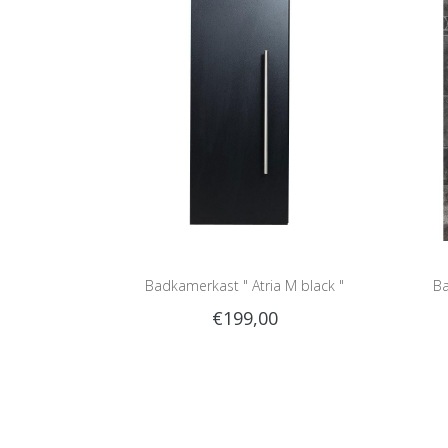
Badkamerkast " Atria M black "
Ba
€199,00