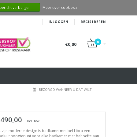
 bericht verbergen
Meer over cookies »
INLOGGEN
REGISTREREN
0
€0,00
BEZORGD WANNEER U DAT WILT
 490,00
Incl. btw
t zijn moderne design is badkamermeubel Libra een
soluut hoogtepunt voor elke badkamer met behoefte aan