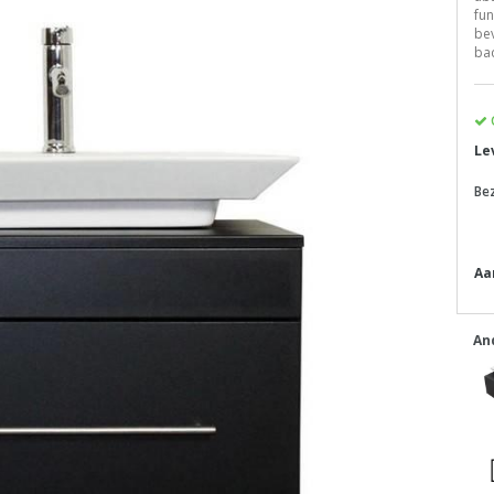
fu
bev
ba
Le
Be
Aa
An