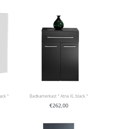
ack "
Badkamerkast " Atria XL black "
€262,00