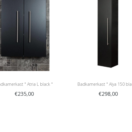
dkamerkast " Atria L black "
Badkamerkast " Alya 150 bla
€235,00
€298,00