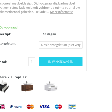
nctioneel meubeldesign. Dit hoogwaardig badmeubel
at een ruime lade en biedt voldoende ruimte voor al uw
dkamerbenodigdheden. De lade i...
Meer informatie
Op voorraad
vertijd:
10 dagen
zorgdatum:
IN WINKELWAGEN
ntal:
dere kleuropties: