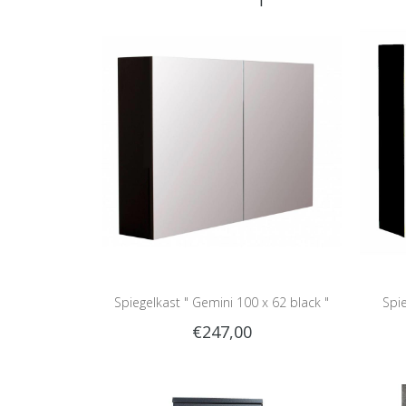
Spiegelkast " Gemini 100 x 62 black "
Spie
€247,00