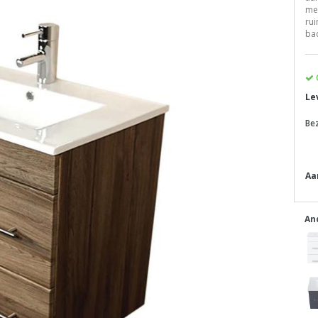
me
rui
ba
Le
Be
Aa
An