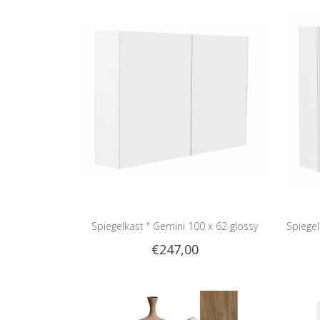
Spiegelkast " Gemini 100 x 62 glossy
Spiegel
€247,00
white "