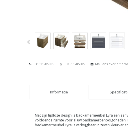
+31511785005
+31511785005
Mail ons over dit pro
Informatie
Specificat
Met zijn tijdloze design is badkamermeubel Lyra een aa
voldoende ruimte voor al uw badkamerbenodigdheden. De l
badkamermeubel Lyra is verkrijgbaar in zeven kleurvarian