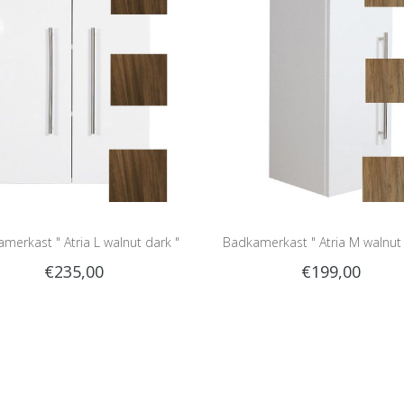
merkast " Atria L walnut dark "
Badkamerkast " Atria M walnut 
€235,00
€199,00