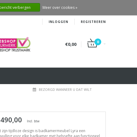
 bericht verbergen
Meer over cookies »
INLOGGEN
REGISTREREN
0
€0,00
BEZORGD WANNEER U DAT WILT
 490,00
Incl. btw
 zijn tijdloze design is badkamermeubel Lyra een
vulling voor elke badkamer met behoefte aan functioneel