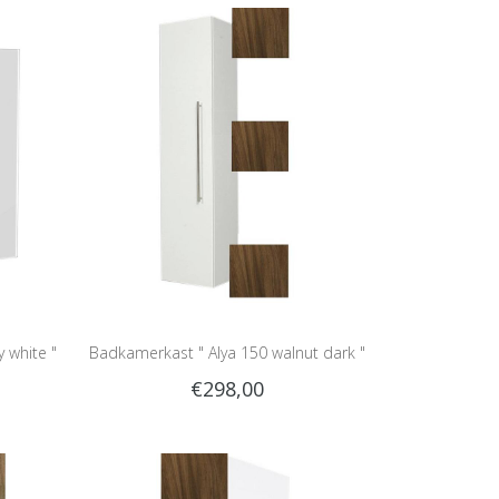
y white "
Badkamerkast " Alya 150 walnut dark "
€298,00