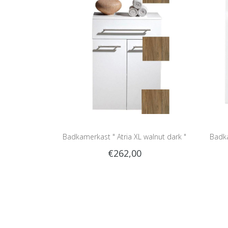
Badkamerkast " Atria XL walnut dark "
Badka
€262,00