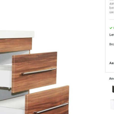
aa
bev
uw
Le
Be
Aa
An