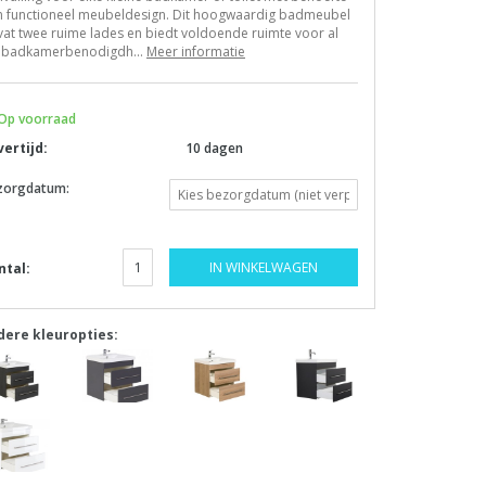
n functioneel meubeldesign. Dit hoogwaardig badmeubel
at twee ruime lades en biedt voldoende ruimte voor al
 badkamerbenodigdh...
Meer informatie
Op voorraad
vertijd:
10 dagen
zorgdatum:
IN WINKELWAGEN
ntal:
dere kleuropties: