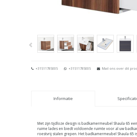
+31511785005
+31511785005
Mail ons over dit pro
Informatie
Specificat
Met zijn tijdloze design is badkamermeubel Shaula 65 ee
ruime lades en biedt voldoende ruimte voor al uw badkam
roestvrij stalen grepen.
Het badkamermeubel Shaula 65 is v