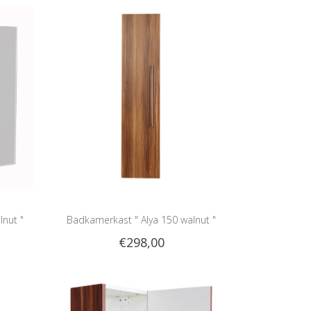
lnut "
Badkamerkast " Alya 150 walnut "
€298,00