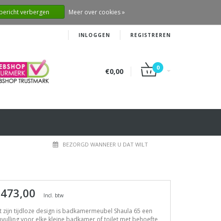
 bericht verbergen
Meer over cookies »
INLOGGEN
REGISTREREN
0
€0,00
BEZORGD WANNEER U DAT WILT
 473,00
Incl. btw
 zijn tijdloze design is badkamermeubel Shaula 65 een
vulling voor elke kleine badkamer of toilet met behoefte