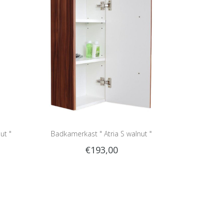
ut "
Badkamerkast " Atria S walnut "
€193,00