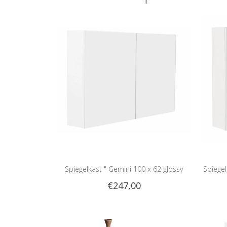
Spiegelkast " Gemini 100 x 62 glossy
Spiegel
€247,00
white "