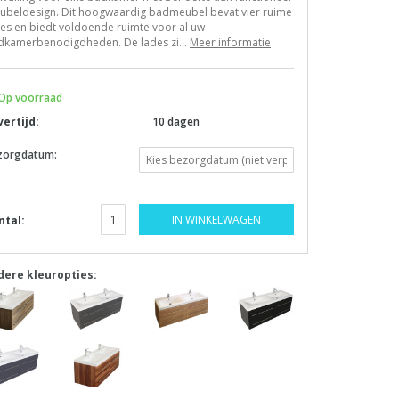
ubeldesign. Dit hoogwaardig badmeubel bevat vier ruime
es en biedt voldoende ruimte voor al uw
dkamerbenodigdheden. De lades zi...
Meer informatie
Op voorraad
vertijd:
10 dagen
zorgdatum:
IN WINKELWAGEN
ntal:
dere kleuropties: