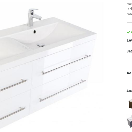
me
lad
ba
Le
Be
Aa
An