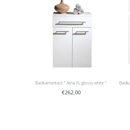
Badkamerkast " Atria XL glossy white "
Badka
€262,00