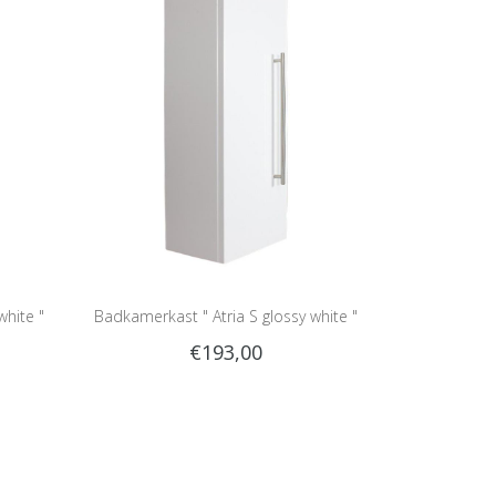
white "
Badkamerkast " Atria S glossy white "
€193,00