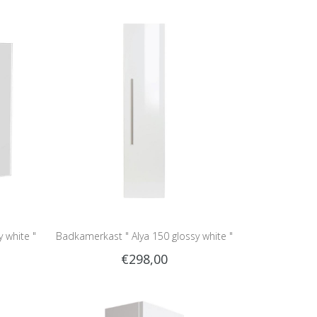
y white "
Badkamerkast " Alya 150 glossy white "
€298,00