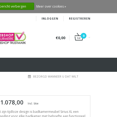
 bericht verbergen
Meer over cookies »
INLOGGEN
REGISTREREN
0
€0,00
BEZORGD WANNEER U DAT WILT
 1.078,00
Incl. btw
 zijn tijdloze design is badkamermeubel Sirius XL een
vulling voor elke badkamer met behoefte aan functioneel