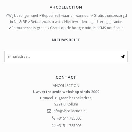
VHCOLLECTION
✓
Wij bezorgen snel
✓
Bepaal zelf waar en wanneer
✓
Gratis thuisbezorgd
in NL & BE
✓
Betaal zoals u wilt
✓
Niet tevreden – geld terug garantie
✓
Retourneren is gratis
✓
Gratis op de hoogte middels SMS-notificatie
NIEUWSBRIEF
CONTACT
VHCOLLECTION
Uw vertrouwde webshop sinds 2009
Bruneel 31 (geen bezoekadres)
9291JB
Kollum
info@vhcollection.nl
+31511785005
+31511785005