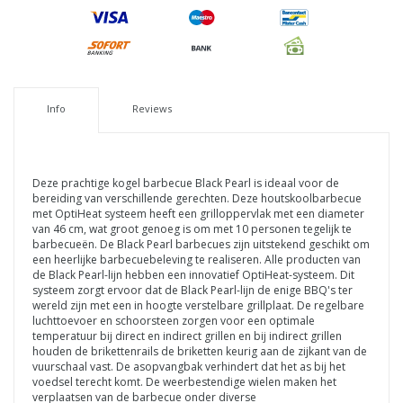
Info
Reviews
Deze prachtige kogel barbecue Black Pearl is ideaal voor de
bereiding van verschillende gerechten. Deze houtskoolbarbecue
met OptiHeat systeem heeft een grilloppervlak met een diameter
van 46 cm, wat groot genoeg is om met 10 personen tegelijk te
barbecueën. De Black Pearl barbecues zijn uitstekend geschikt om
een heerlijke barbecuebeleving te realiseren. Alle producten van
de Black Pearl-lijn hebben een innovatief OptiHeat-systeem. Dit
systeem zorgt ervoor dat de Black Pearl-lijn de enige BBQ's ter
wereld zijn met een in hoogte verstelbare grillplaat. De regelbare
luchttoevoer en schoorsteen zorgen voor een optimale
temperatuur bij direct en indirect grillen en bij indirect grillen
houden de brikettenrails de briketten keurig aan de zijkant van de
vuurschaal vast. De asopvangbak verhindert dat het as bij het
voedsel terecht komt. De weerbestendige wielen maken het
verplaatsen van de barbecue onder diverse