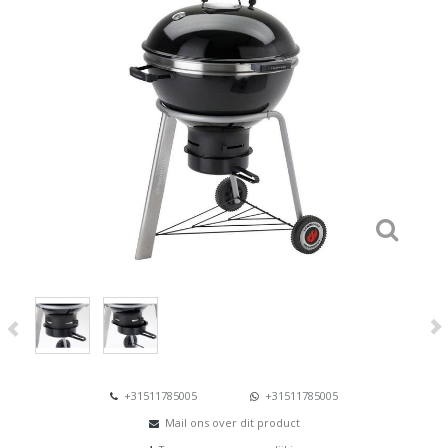
+31511785005
+31511785005
Mail ons over dit product