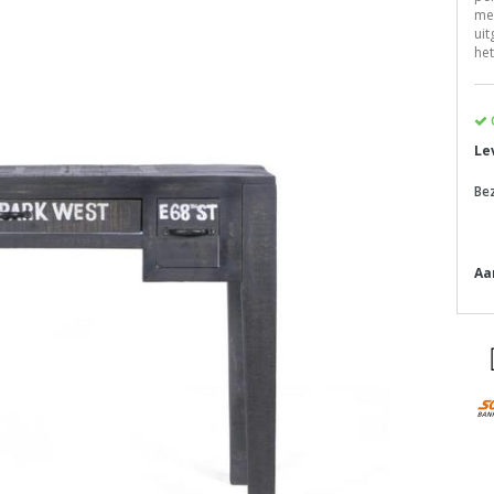
me
uit
het
Le
Be
Aa