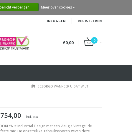
 bericht verbergen
Meer over cookies »
INLOGGEN
REGISTREREN
0
€0,00
BEZORGD WANNEER U DAT WILT
 754,00
Incl. btw
OKLYN = Industrial Design met een vleugje Vintage, de
fecte mix! De opzettelijke gebruikssporen geven deze