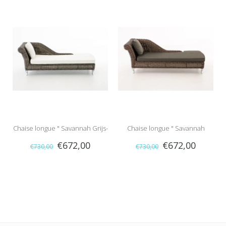
Chaise longue " Savannah Grijs-
Chaise longue " Savannah
€672,00
€672,00
€730,00
€730,00
Crème "
Bruin-Antraciet "