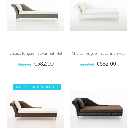
Chaise longue " Savannah Flat
Chaise longue " Savannah Flat
€582,00
€582,00
€633,00
€633,00
Grijs "
Wit "
KIES ZELF KUSSENKLEUR