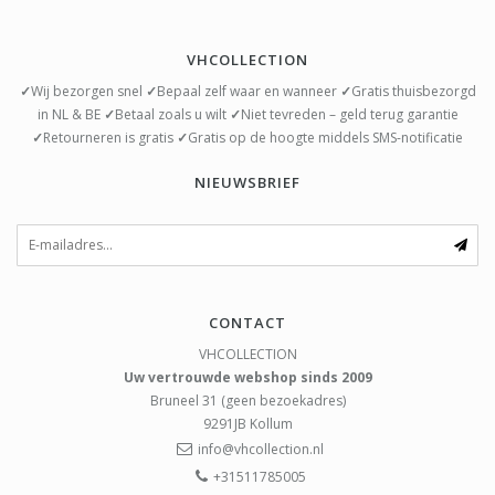
VHCOLLECTION
✓
Wij bezorgen snel
✓
Bepaal zelf waar en wanneer
✓
Gratis thuisbezorgd
in NL & BE
✓
Betaal zoals u wilt
✓
Niet tevreden – geld terug garantie
✓
Retourneren is gratis
✓
Gratis op de hoogte middels SMS-notificatie
NIEUWSBRIEF
CONTACT
VHCOLLECTION
Uw vertrouwde webshop sinds 2009
Bruneel 31 (geen bezoekadres)
9291JB
Kollum
info@vhcollection.nl
+31511785005