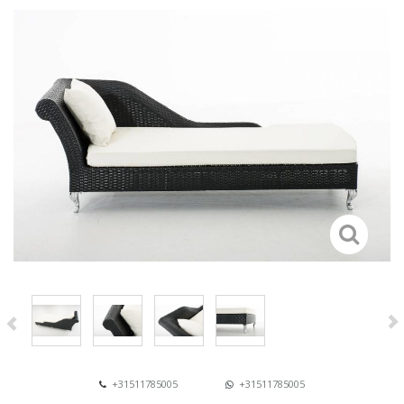
+31511785005
+31511785005