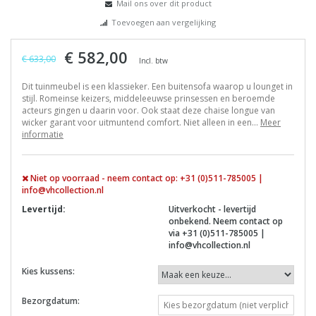
Mail ons over dit product
Toevoegen aan vergelijking
€ 582,00
€ 633,00
Incl. btw
Dit tuinmeubel is een klassieker. Een buitensofa waarop u lounget in
stijl. Romeinse keizers, middeleeuwse prinsessen en beroemde
acteurs gingen u daarin voor. Ook staat deze chaise longue van
wicker garant voor uitmuntend comfort. Niet alleen in een...
Meer
informatie
Niet op voorraad - neem contact op: +31 (0)511-785005 |
info@vhcollection.nl
Levertijd:
Uitverkocht - levertijd
onbekend. Neem contact op
via +31 (0)511-785005 |
info@vhcollection.nl
Kies kussens:
Bezorgdatum: