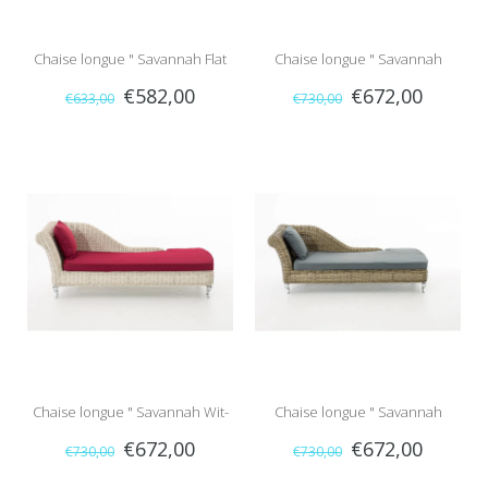
Chaise longue " Savannah Flat
Chaise longue " Savannah
€582,00
€672,00
€633,00
€730,00
Bruin "
Zwart-Bruin "
Chaise longue " Savannah Wit-
Chaise longue " Savannah
€672,00
€672,00
€730,00
€730,00
Rood "
Naturel-Grijs "