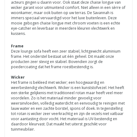
acteurs gingen u daarin voor. Ook staat deze chaise longue van
wicker garant voor uitmuntend comfort. Niet alleen in een sèrre of
woonkamer, maar ook buiten op uw terras. De Savannah is
immers speciaal vervaardigd voor het luxe buitenleven. Deze
mooie gebogen chaise longue met chroom voeten is een echte
eye-catcher en leverbaar in meerdere kleuren vlechtwerk en
kussens.
Frame
Deze lounge sofa heeft een zeer stabiel, lichtgewicht aluminium
frame. Het onderstel bestaat uit één geheel. Dit maakt onze
producten zeer stevig en stabiel. Bovendien zorgt de
poedercoating dat het frame roestbestendig is.
Wicker
Het frame is bekleed met wicker; een hoogwaardig en
weerbestendig vlechtwerk. Wicker is een kunststofvezel. Het heeft
een sterke gelijkenis met traditioneel rotan maar heeft veel meer
voordelen. Zo is het materiaal minder gevoelig voor
weersinvloeden, volledig waterdicht en eenvoudig te reinigen met
lauw water en een zachte borstel, spons of doek. In tegenstelling
tot rotan is wicker zeer veerkrachtig en zijn de vezels niet vatbaar
voor aantasting door vocht. Het materiaal is UV-bestendig en
daardoor kleurvast. Dat maakt het uiterst geschikt voor
tuinmeubilair.