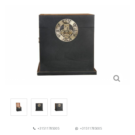
+31511785005
+31511785005