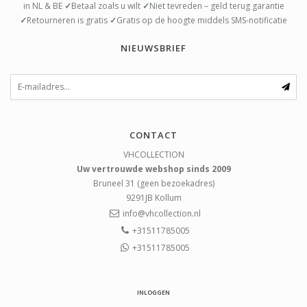
in NL & BE
✓
Betaal zoals u wilt
✓
Niet tevreden – geld terug garantie
✓
Retourneren is gratis
✓
Gratis op de hoogte middels SMS-notificatie
NIEUWSBRIEF
CONTACT
VHCOLLECTION
Uw vertrouwde webshop sinds 2009
Bruneel 31 (geen bezoekadres)
9291JB
Kollum
info@vhcollection.nl
+31511785005
+31511785005
INLOGGEN