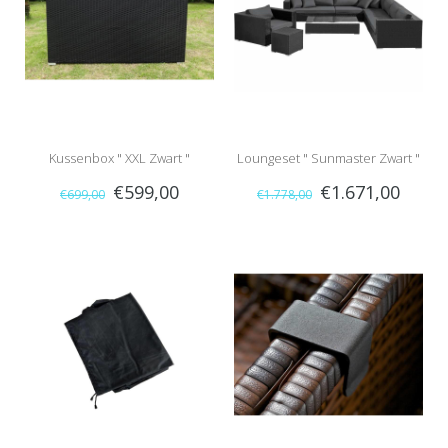
Kussenbox " XXL Zwart "
Loungeset " Sunmaster Zwart "
€599,00
€1.671,00
€699,00
€1.778,00