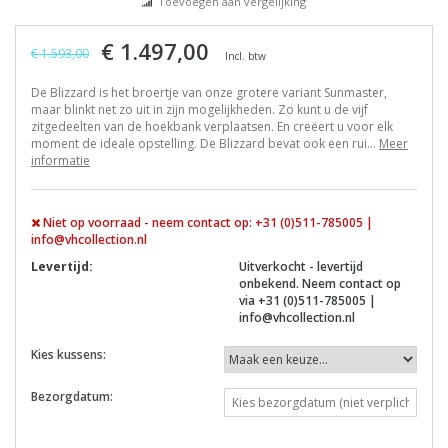
Toevoegen aan vergelijking
€ 1.497,00
€ 1.593,00
Incl. btw
De Blizzard is het broertje van onze grotere variant Sunmaster,
maar blinkt net zo uit in zijn mogelijkheden. Zo kunt u de vijf
zitgedeelten van de hoekbank verplaatsen. En creëert u voor elk
moment de ideale opstelling. De Blizzard bevat ook een rui...
Meer
informatie
Niet op voorraad - neem contact op: +31 (0)511-785005 |
info@vhcollection.nl
Levertijd:
Uitverkocht - levertijd
onbekend. Neem contact op
via +31 (0)511-785005 |
info@vhcollection.nl
Kies kussens:
Bezorgdatum: