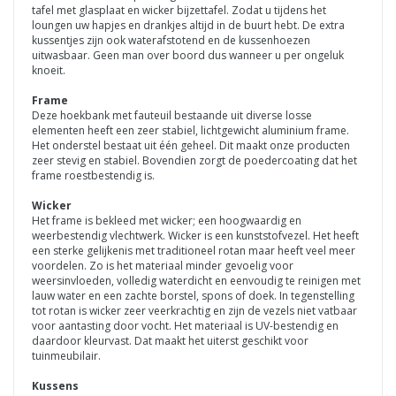
tafel met glasplaat en wicker bijzettafel. Zodat u tijdens het
loungen uw hapjes en drankjes altijd in de buurt hebt. De extra
kussentjes zijn ook waterafstotend en de kussenhoezen
uitwasbaar. Geen man over boord dus wanneer u per ongeluk
knoeit.
Frame
Deze hoekbank met fauteuil bestaande uit diverse losse
elementen heeft een zeer stabiel, lichtgewicht aluminium frame.
Het onderstel bestaat uit één geheel. Dit maakt onze producten
zeer stevig en stabiel. Bovendien zorgt de poedercoating dat het
frame roestbestendig is.
Wicker
Het frame is bekleed met wicker; een hoogwaardig en
weerbestendig vlechtwerk. Wicker is een kunststofvezel. Het heeft
een sterke gelijkenis met traditioneel rotan maar heeft veel meer
voordelen. Zo is het materiaal minder gevoelig voor
weersinvloeden, volledig waterdicht en eenvoudig te reinigen met
lauw water en een zachte borstel, spons of doek. In tegenstelling
tot rotan is wicker zeer veerkrachtig en zijn de vezels niet vatbaar
voor aantasting door vocht. Het materiaal is UV-bestendig en
daardoor kleurvast. Dat maakt het uiterst geschikt voor
tuinmeubilair.
Kussens