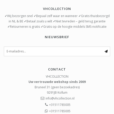
VHCOLLECTION
✓
Wij bezorgen snel
✓
Bepaal zelf waar en wanneer
✓
Gratis thuisbezorgd
in NL & BE
✓
Betaal zoals u wilt
✓
Niet tevreden – geld terug garantie
✓
Retourneren is gratis
✓
Gratis op de hoogte middels SMS-notificatie
NIEUWSBRIEF
CONTACT
VHCOLLECTION
Uw vertrouwde webshop sinds 2009
Bruneel 31 (geen bezoekadres)
9291JB
Kollum
info@vhcollection.nl
+31511785005
+31511785005