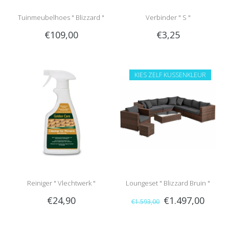
Tuinmeubelhoes " Blizzard "
Verbinder " S "
€109,00
€3,25
KIES ZELF KUSSENKLEUR
Reiniger " Vlechtwerk "
Loungeset " Blizzard Bruin "
€24,90
€1.497,00
€1.593,00