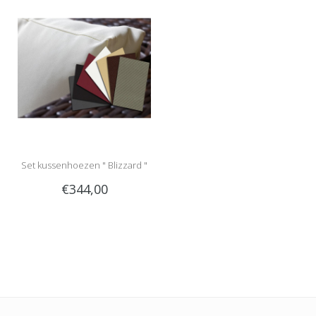
Set kussenhoezen " Blizzard "
€344,00