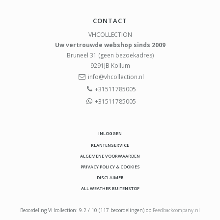
CONTACT
VHCOLLECTION
Uw vertrouwde webshop sinds 2009
Bruneel 31 (geen bezoekadres)
9291JB
Kollum
info@vhcollection.nl
+31511785005
+31511785005
INLOGGEN
KLANTENSERVICE
ALGEMENE VOORWAARDEN
PRIVACY POLICY & COOKIES
DISCLAIMER
ALL WEATHER BUITENSTOF
Beoordeling
VHcollection
:
9.2
/
10
(
117
beoordelingen) op
Feedbackcompany.nl