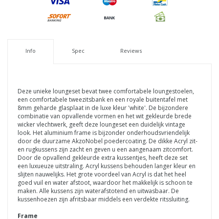
Info
Spec
Reviews
Deze unieke loungeset bevat twee comfortabele loungestoelen,
een comfortabele tweezitsbank en een royale buitentafel met
8mm geharde glasplaat in de luxe kleur 'white'. De bijzondere
combinatie van opvallende vormen en het wit gekleurde brede
wicker vlechtwerk, geeft deze loungeset een duidelijk vintage
look.
Het aluminium frame is bijzonder onderhoudsvriendelijk
door de duurzame AkzoNobel poedercoating. De dikke Acryl zit-
en rugkussens zijn zacht en geven u een aangenaam zitcomfort.
Door de opvallend gekleurde extra kussentjes, heeft deze set
een luxueuze uitstraling. Acryl kussens behouden langer kleur en
slijten nauwelijks. Het grote voordeel van Acryl is dat het heel
goed vuil en water afstoot, waardoor het makkelijk is schoon te
maken. Alle kussens zijn waterafstotend en uitwasbaar. De
kussenhoezen zijn afritsbaar middels een verdekte ritssluiting.
Frame