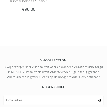
Tuinmeubelhoes " Sheryl "
€96,00
VHCOLLECTION
✓
Wij bezorgen snel
✓
Bepaal zelf waar en wanneer
✓
Gratis thuisbezorgd
in NL & BE
✓
Betaal zoals u wilt
✓
Niet tevreden – geld terug garantie
✓
Retourneren is gratis
✓
Gratis op de hoogte middels SMS-notificatie
NIEUWSBRIEF