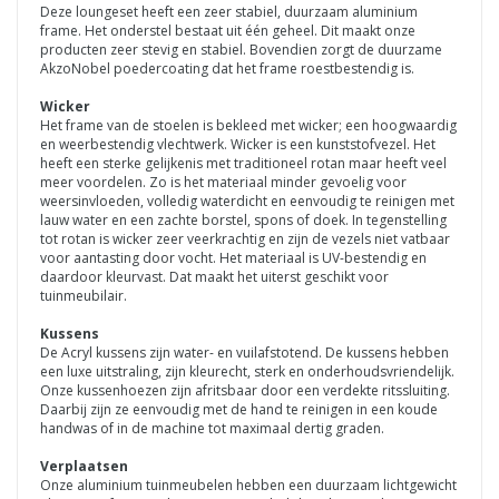
Deze loungeset heeft een zeer stabiel, duurzaam aluminium
frame. Het onderstel bestaat uit één geheel. Dit maakt onze
producten zeer stevig en stabiel. Bovendien zorgt de duurzame
AkzoNobel poedercoating dat het frame roestbestendig is.
Wicker
Het frame van de stoelen is bekleed met wicker; een hoogwaardig
en weerbestendig vlechtwerk. Wicker is een kunststofvezel. Het
heeft een sterke gelijkenis met traditioneel rotan maar heeft veel
meer voordelen. Zo is het materiaal minder gevoelig voor
weersinvloeden, volledig waterdicht en eenvoudig te reinigen met
lauw water en een zachte borstel, spons of doek. In tegenstelling
tot rotan is wicker zeer veerkrachtig en zijn de vezels niet vatbaar
voor aantasting door vocht. Het materiaal is UV-bestendig en
daardoor kleurvast. Dat maakt het uiterst geschikt voor
tuinmeubilair.
Kussens
De Acryl kussens zijn water- en vuilafstotend. De kussens hebben
een luxe uitstraling, zijn kleurecht, sterk en onderhoudsvriendelijk.
Onze kussenhoezen zijn afritsbaar door een verdekte ritssluiting.
Daarbij zijn ze eenvoudig met de hand te reinigen in een koude
handwas of in de machine tot maximaal dertig graden.
Verplaatsen
Onze aluminium tuinmeubelen hebben een duurzaam lichtgewicht