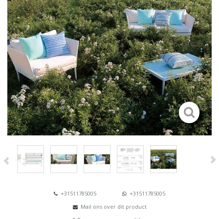
+31511785005
+31511785005
Mail ons over dit product