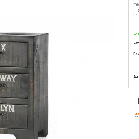
me
uit
het
Le
Be
Aa