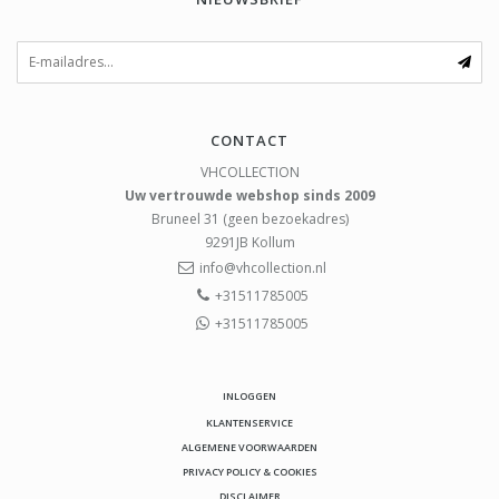
CONTACT
VHCOLLECTION
Uw vertrouwde webshop sinds 2009
Bruneel 31 (geen bezoekadres)
9291JB
Kollum
info@vhcollection.nl
+31511785005
+31511785005
INLOGGEN
KLANTENSERVICE
ALGEMENE VOORWAARDEN
PRIVACY POLICY & COOKIES
DISCLAIMER