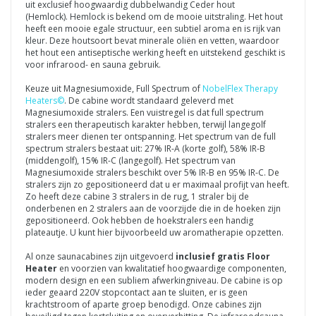
uit exclusief hoogwaardig dubbelwandig Ceder hout
(Hemlock).
Hemlock is bekend om de mooie uitstraling. Het hout
heeft een mooie egale structuur, een subtiel aroma en is rijk van
kleur. Deze houtsoort bevat minerale oliën en vetten, waardoor
het hout een antiseptische werking heeft en uitstekend geschikt is
voor infrarood- en sauna gebruik.
Keuze uit Magnesiumoxide, Full Spectrum of
NobelFlex Therapy
Heaters©
. De cabine wordt standaard geleverd met
Magnesiumoxide stralers. Een vuistregel is dat full spectrum
stralers een therapeutisch karakter hebben, terwijl langegolf
stralers meer dienen ter ontspanning. Het spectrum van de full
spectrum stralers bestaat uit: 27% IR-A (korte golf), 58% IR-B
(middengolf), 15% IR-C (langegolf). Het spectrum van
Magnesiumoxide stralers beschikt over 5% IR-B en 95% IR-C. De
stralers zijn zo gepositioneerd dat u er maximaal profijt van heeft.
Z
o heeft deze cabine 3 stralers in de rug, 1 straler bij de
onderbenen en 2 stralers aan de voorzijde die in de hoeken zijn
gepositioneerd. Ook hebben de hoekstralers een handig
plateautje. U kunt hier bijvoorbeeld uw aromatherapie opzetten.
Al onze saunacabines zijn uitgevoerd
inclusief gratis Floor
Heater
en voorzien van kwalitatief hoogwaardige componenten,
modern design en een subliem afwerkingniveau. De cabine is op
ieder geaard 220V stopcontact aan te sluiten, er is geen
krachtstroom of aparte groep benodigd. Onze cabines zijn