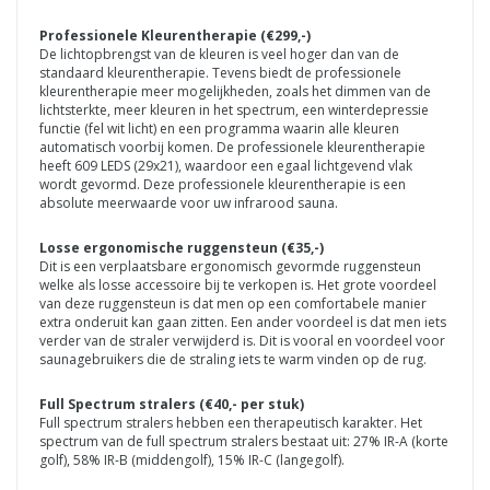
Professionele Kleurentherapie (€299,-)
De lichtopbrengst van de kleuren is veel hoger dan van de
standaard kleurentherapie. Tevens biedt de professionele
kleurentherapie meer mogelijkheden, zoals het dimmen van de
lichtsterkte, meer kleuren in het spectrum, een winterdepressie
functie (fel wit licht) en een programma waarin alle kleuren
automatisch voorbij komen. De professionele kleurentherapie
heeft 609 LEDS (29x21), waardoor een egaal lichtgevend vlak
wordt gevormd. Deze professionele kleurentherapie is een
absolute meerwaarde voor uw infrarood sauna.
Losse ergonomische ruggensteun (€35,-)
Dit is een verplaatsbare ergonomisch gevormde ruggensteun
welke als losse accessoire bij te verkopen is. Het grote voordeel
van deze ruggensteun is dat men op een comfortabele manier
extra onderuit kan gaan zitten. Een ander voordeel is dat men iets
verder van de straler verwijderd is. Dit is vooral en voordeel voor
saunagebruikers die de straling iets te warm vinden op de rug.
Full Spectrum stralers (€40,- per stuk)
Full spectrum stralers hebben een therapeutisch karakter. Het
spectrum van de full spectrum stralers bestaat uit: 27% IR-A (korte
golf), 58% IR-B (middengolf), 15% IR-C (langegolf).