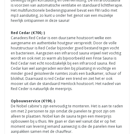
beveiligd tegen kortsluiting en oververhitting. De infraroodsauna
is voorzien van automatische ventilatie en standaard lichttherapie.
Het multifunctionele bedieningspaneel bevat een FM radio met
mp3 aansluiting, zo kunt u onder het genot van een muziekje
heerlijk ontspannen in deze sauna!
Red Cedar (€700,-)
Canadees Red Cedar is een duurzame houtsoort welke een
aangename en authentieke houtgeur verspreidt. Door de volle
houtstructuur is Red Cedar bijzonder goed bestand tegen vocht
en bacterieen. Aangezien een infrarood sauna vrijwel niet vochtig
wordt en ook niet zo warm als bijvoorbeeld een Finse Sauna is
Red Cedar niet echt noodzakelijk bij een infrarood sauna. Red
Cedar kan wel aangeraden worden bij plaatsing in vochtige en
minder goed geïsoleerde ruimtes zoals een badkamer, schuur of
blokhut. Daarnaast is red Cedar een trend en ziet het er ook
mooier uit dan de standaard Hemlock houtsoort. Het nadeel van
Red Ceder is natuurlijk de meerprijs.
Opbouwservice (€190,-)
De Nobel cabine's zijn eenvoudig te monteren. Het is aan te raden
om met 2 personen te zijn omdat de panelen te groot zijn om
alleen te plaatsen. Nobel kan de sauna tegen een meerprijs
opbouwen bij u thuis. We gaan er dan wel vanuit dat er op het
moment van levering iemand aanwezig is die de panelen mee kan
aanpakken samen met de chauffeur.