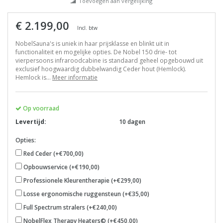
Toevoegen aan vergelijking
€ 2.199,00
Incl. btw
NobelSauna's is uniek in haar prijsklasse en blinkt uit in
functionaliteit en mogelijke opties. De Nobel 150 drie- tot
vierpersoons infraroodcabine is standaard geheel opgebouwd uit
exclusief hoogwaardig dubbelwandig Ceder hout (Hemlock).
Hemlock is...
Meer informatie
Op voorraad
Levertijd:
10 dagen
Opties:
Red Ceder (+€700,00)
Opbouwservice (+€190,00)
Professionele Kleurentherapie (+€299,00)
Losse ergonomische ruggensteun (+€35,00)
Full Spectrum stralers (+€240,00)
NobelFlex Therapy Heaters© (+€450,00)