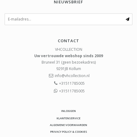
NIEUWSBRIEF
CONTACT
VHCOLLECTION
Uw vertrouwde webshop sinds 2009
Bruneel 31 (geen bezoekadres)
9291JB
Kollum
info@vhcollection.nl
+31511785005
+31511785005
INLOGGEN
KLANTENSERVICE
ALGEMENE VOORWAARDEN
PRIVACY POLICY & COOKIES