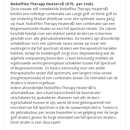
NobelFlex Therapy Heaters© (€75,- per stuk)
Onze nieuwe zelf ontwikkelde NobelFlex Therapy Heaters©
bieden een volledige combinatie van Lange golf- en korte golf en
zijn onderling flexibel afstelbaar voor een optimale sauna gang
op maat. NobelFlex Therapy Heaters©; een combinatie van een
Magnesiumoxide Heater en een Full Spectrum Heater. De cabine
beschikt feitelijk over een dubbel aantal stralers en is hiermee
geschikt voor alle gebruiksdoeleinden. De heaters zijn afzonderlijk
schakelbaar voor een optimale sauna sessie op maat; een
vuistregel is dat full spectrum stralers een therapeutisch karakter
hebben, terwijl de middengolf zorgt voor dieptewerking wat de
algehele ontspanning bevordert. U kunt eenvoudig middels de
ingebouwde vermogensregelaar schakelen tussen Full Spectrum
of Magnesiumoxide. Zo kiest u eenvoudig voor een snelle
therapeutische sessie (full spectrum), een langere relax sessie
(magnesiumoxide) of een combinatie sessie. De intensiteit van de
stralers is tevens regelbaar.
Iedere afzonderlijke NobelFlex Therapy Heaters© is
uitschakelbaar, dus u kunt bijvoorbeeld de beenstraler
uitschakelen bij spataderen. Wanneer niet alle stralers
ingeschakeld hoeven te zijn, werkt dit energiebesparend! Het
voordeel van full spectrum is dat de opwarmtijd nihil is. Tevens is
de gebruiksduur per sessie beperkter in vergelijking met de lange
golf stralers gezien de hoge intensiteit van full spectrum stralers.
Deze straler is zeer duurzaam!