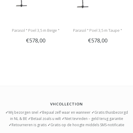
Parasol " Poel 3,5 m Beige "
Parasol " Poel 3,5 m Taupe "
€578,00
€578,00
VHCOLLECTION
✓
Wij bezorgen snel
✓
Bepaal zelf waar en wanneer
✓
Gratis thuisbezorgd
in NL & BE
✓
Betaal zoals u wilt
✓
Niet tevreden – geld terug garantie
✓
Retourneren is gratis
✓
Gratis op de hoogte middels SMS-notificatie