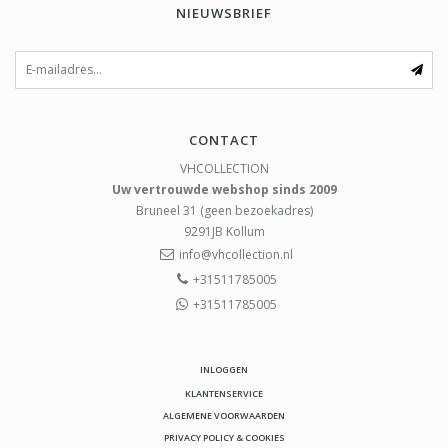
NIEUWSBRIEF
CONTACT
VHCOLLECTION
Uw vertrouwde webshop sinds 2009
Bruneel 31 (geen bezoekadres)
9291JB
Kollum
info@vhcollection.nl
+31511785005
+31511785005
INLOGGEN
KLANTENSERVICE
ALGEMENE VOORWAARDEN
PRIVACY POLICY & COOKIES