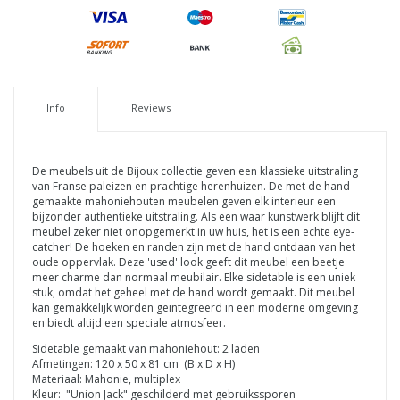
Info
Reviews
De meubels uit de Bijoux collectie geven een klassieke uitstraling
van Franse paleizen en prachtige herenhuizen. De met de hand
gemaakte mahoniehouten meubelen geven elk interieur een
bijzonder authentieke uitstraling. Als een waar kunstwerk blijft dit
meubel zeker niet onopgemerkt in uw huis, het is een echte eye-
catcher! De hoeken en randen zijn met de hand ontdaan van het
oude oppervlak. Deze 'used' look geeft dit meubel een beetje
meer charme dan normaal meubilair. Elke sidetable is een uniek
stuk, omdat het geheel met de hand wordt gemaakt. Dit meubel
kan gemakkelijk worden geïntegreerd in een moderne omgeving
en biedt altijd een speciale atmosfeer.
Sidetable gemaakt van mahoniehout: 2 laden
Afmetingen: 120 x 50 x 81 cm (B x D x H)
Materiaal: Mahonie, multiplex
Kleur:
"Union Jack"
geschilderd met gebruikssporen