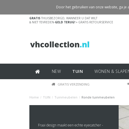
Door het gebruiken van onze website, ga je
GRATIS
THUISBEZORGD, WANNEER U DAT WILT
& NIET TEVREDEN-
GELD TERUG!
+ GRATIS RETOURSERVICE
NEW
TUIN
WONEN & SLAPE
GRATIS VERZENDING
Home
/
TUIN
/
Tuinmeubelen
/
Ronde tuinmeubelen
Fraai design maakt een echte eyecatcher -