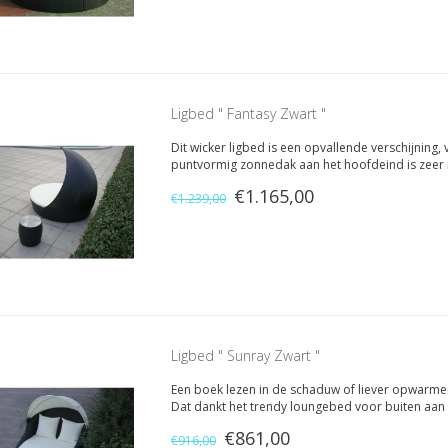
Ligbed " Fantasy Zwart "
Dit wicker ligbed is een opvallende verschijning,
puntvormig zonnedak aan het hoofdeind is zeer
liefst 150 cm. Heerlijk wegdromen languit op uw 
€1.165,00
€1.239,00
Ligbed " Sunray Zwart "
Een boek lezen in de schaduw of liever opwarmen
Dat dankt het trendy loungebed voor buiten aan
hoofdeinde. In een handomdraai heeft u deze in- e
€861,00
€916,00