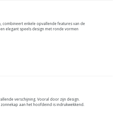
n, combineert enkele opvallende features van de
n een elegant speels design met ronde vormen
anger is de ci...
allende verschijning. Vooral door zijn design.
re zonnekap aan het hoofdeind is indrukwekkend.
ebed besta...