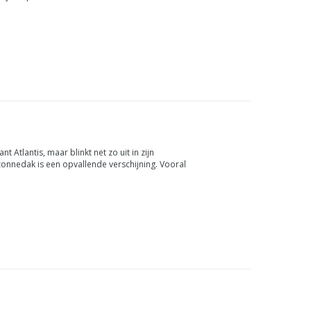
n uitgeklapt. Met zijn...
t Atlantis, maar blinkt net zo uit in zijn
onnedak is een opvallende verschijning. Vooral
 met verst...