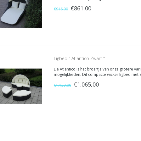
hoofdeinde. In een handomdraai heeft u deze in- e
€861,00
€916,00
Ligbed " Atlantico Zwart "
De Atlantico is het broertje van onze grotere varian
mogelijkheden. Dit compacte wicker ligbed met z
door zijn design. Maar niet alleen zijn ronde basis
€1.065,00
€1.133,00