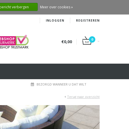
 bericht verbergen
Meer over cookies »
INLOGGEN
REGISTREREN
0
€0,00
BEZORGD WANNEER U DAT WILT
Terug naar overzicht