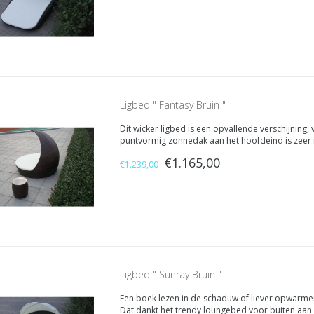
Ligbed " Fantasy Bruin "
Dit wicker ligbed is een opvallende verschijning,
puntvormig zonnedak aan het hoofdeind is zeer
liefst 150 cm. Heerlijk wegdromen languit op uw 
€1.165,00
€1.239,00
Ligbed " Sunray Bruin "
Een boek lezen in de schaduw of liever opwarmen
Dat dankt het trendy loungebed voor buiten aan