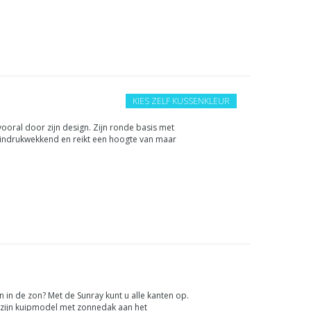
KIES ZELF KUSSENKLEUR
 vooral door zijn design. Zijn ronde basis met
 indrukwekkend en reikt een hoogte van maar
ronde loungebed v...
 in de zon? Met de Sunray kunt u alle kanten op.
 zijn kuipmodel met zonnedak aan het