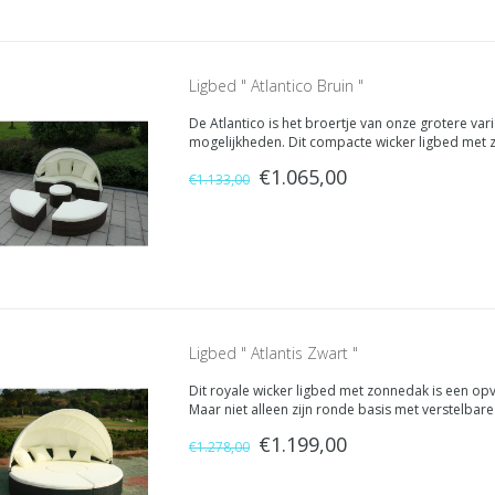
Ligbed " Atlantico Bruin "
De Atlantico is het broertje van onze grotere varian
mogelijkheden. Dit compacte wicker ligbed met z
door zijn design. Maar niet alleen zijn ronde basis
€1.065,00
€1.133,00
Ligbed " Atlantis Zwart "
Dit royale wicker ligbed met zonnedak is een opv
Maar niet alleen zijn ronde basis met verstelba
Want als u goed kijkt, ziet u dat het wicker loung
€1.199,00
€1.278,00