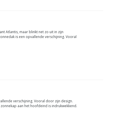
t Atlantis, maar blinkt net zo uit in zijn
onnedak is een opvallende verschijning. Vooral
 met verst...
allende verschijning. Vooral door zijn design.
re zonnekap aan het hoofdeind is indrukwekkend.
ebed besta...