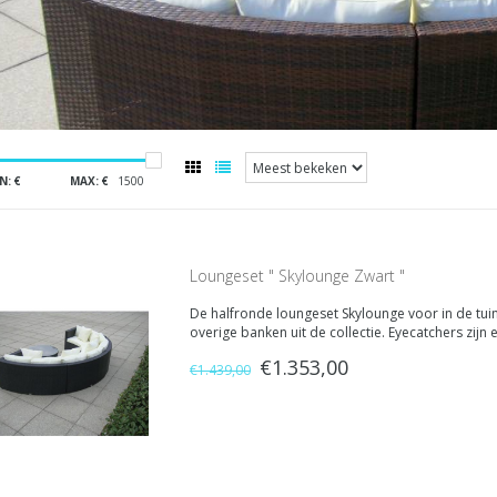
N: €
MAX: €
1500
Loungeset " Skylounge Zwart "
De halfronde loungeset Skylounge voor in de tui
overige banken uit de collectie. Eyecatchers zij
gecombineerd met strakke vormgeving. Echte blikv
€1.353,00
€1.439,00