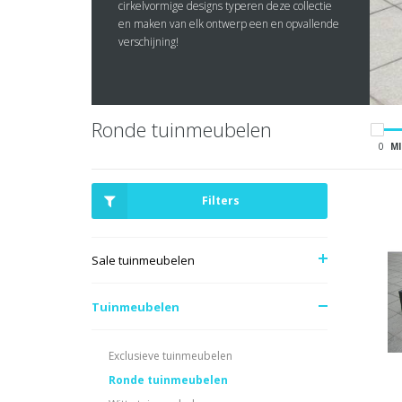
cirkelvormige designs typeren deze collectie
en maken van elk ontwerp een en opvallende
verschijning!
Ronde tuinmeubelen
0
MI
Filters
Sale tuinmeubelen
Tuinmeubelen
Exclusieve tuinmeubelen
Ronde tuinmeubelen