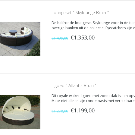
Loungeset " Skylounge Bruin "
De halfronde loungeset Skylounge voor in de tui
overige banken uit de collectie. Eyecatchers zij
gecombineerd met strakke vormgeving. Echte blikv
€1.353,00
€1.439,00
Ligbed " Atlantis Bruin "
Dit royale wicker ligbed met zonnedak is een opv
Maar niet alleen zijn ronde basis met verstelba
Want als u goed kijkt, ziet u dat het wicker loung
€1.199,00
€1.278,00