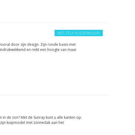
KIES ZELF KUSSENKLEUR
 vooral door zijn design. Zijn ronde basis met
 indrukwekkend en reikt een hoogte van maar
ronde loungebed v...
 in de zon? Met de Sunray kunt u alle kanten op.
 zijn kuipmodel met zonnedak aan het
n uitgeklapt. Met zijn...