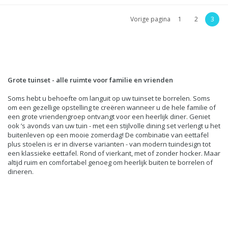
Vorige pagina
1
2
3
Grote tuinset - alle ruimte voor familie en vrienden
Soms hebt u behoefte om languit op uw tuinset te borrelen. Soms
om een gezellige opstelling te creëren wanneer u de hele familie of
een grote vriendengroep ontvangt voor een heerlijk diner. Geniet
ook ’s avonds van uw tuin - met een stijlvolle dining set verlengt u het
buitenleven op een mooie zomerdag! De combinatie van eettafel
plus stoelen is er in diverse varianten - van modern tuindesign tot
een klassieke eettafel. Rond of vierkant, met of zonder hocker. Maar
altijd ruim en comfortabel genoeg om heerlijk buiten te borrelen of
dineren.