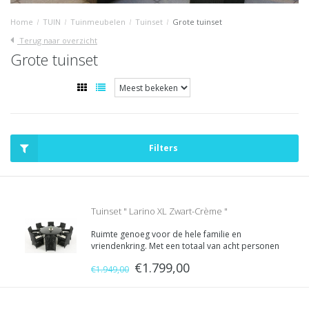
Home
/
TUIN
/
Tuinmeubelen
/
Tuinset
/
Grote tuinset
Terug naar overzicht
Grote tuinset
Filters
Tuinset " Larino XL Zwart-Crème "
Ruimte genoeg voor de hele familie en
vriendenkring. Met een totaal van acht personen
kunt u comfortabel zitten en uitgebreid van alles
€1.799,00
genieten wat wordt geserveerd op de grote
€1.949,00
ronde eettafel. Deze acht comfortabele
terrasstoelen nodigen uit tot ont...