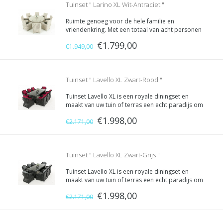
Tuinset " Larino XL Wit-Antraciet "
Ruimte genoeg voor de hele familie en
vriendenkring. Met een totaal van acht personen
kunt u comfortabel zitten en uitgebreid van alles
€1.799,00
genieten wat wordt geserveerd op de grote
€1.949,00
ronde eettafel. Deze acht comfortabele
terrasstoelen nodigen uit tot ont...
Tuinset " Lavello XL Zwart-Rood "
Tuinset Lavello XL is een royale diningset en
maakt van uw tuin of terras een echt paradijs om
te zitten - voor een heerlijke diner op zondag of
€1.998,00
een glaasje wijn bij zonsondergang. De acht
€2.171,00
fauteuils zijn allen voorzien van comfortabel
dikke kussens. ...
Tuinset " Lavello XL Zwart-Grijs "
Tuinset Lavello XL is een royale diningset en
maakt van uw tuin of terras een echt paradijs om
te zitten - voor een heerlijke diner op zondag of
€1.998,00
een glaasje wijn bij zonsondergang. De acht
€2.171,00
fauteuils zijn allen voorzien van comfortabel
dikke kussens. ...