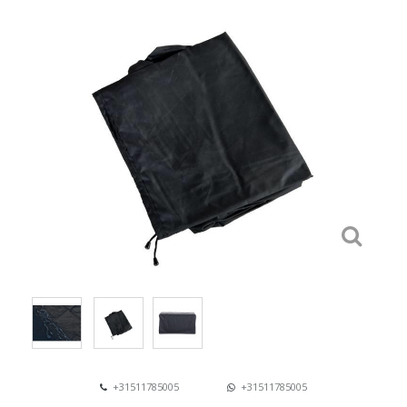
+31511785005
+31511785005