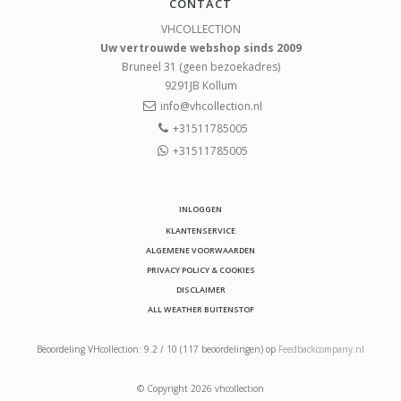
CONTACT
VHCOLLECTION
Uw vertrouwde webshop sinds 2009
Bruneel 31 (geen bezoekadres)
9291JB
Kollum
info@vhcollection.nl
+31511785005
+31511785005
INLOGGEN
KLANTENSERVICE
ALGEMENE VOORWAARDEN
PRIVACY POLICY & COOKIES
DISCLAIMER
ALL WEATHER BUITENSTOF
Beoordeling
VHcollection
:
9.2
/
10
(
117
beoordelingen) op
Feedbackcompany.nl
© Copyright 2026 vhcollection