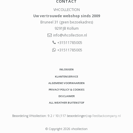
CONTACT
VHCOLLECTION
Uw vertrouwde webshop sinds 2009
Bruneel 31 (geen bezoekadres)
9291JB
Kollum
info@vhcollection.nl
+31511785005
+31511785005
INLOGGEN
KLANTENSERVICE
ALGEMENE VOORWAARDEN
PRIVACY POLICY & COOKIES
DISCLAIMER
ALL WEATHER BUITENSTOF
Beoordeling
VHcollection
:
9.2
/
10
(
117
beoordelingen) op
Feedbackcompany.nl
© Copyright 2026 vhcollection