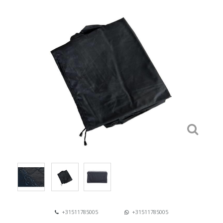
+31511785005
+31511785005