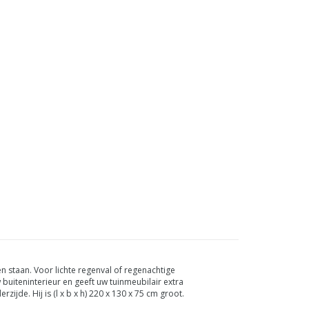
n staan. Voor lichte regenval of regenachtige
 buiteninterieur en geeft uw tuinmeubilair extra
ijde. Hij is (l x b x h) 220 x 130 x 75 cm groot.