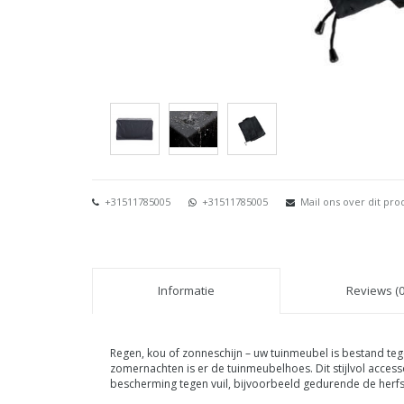
+31511785005
+31511785005
Mail ons over dit pro
Informatie
Reviews (0
Regen, kou of zonneschijn – uw tuinmeubel is bestand tege
zomernachten is er de tuinmeubelhoes. Dit stijlvol accesso
bescherming tegen vuil, bijvoorbeeld gedurende de herf