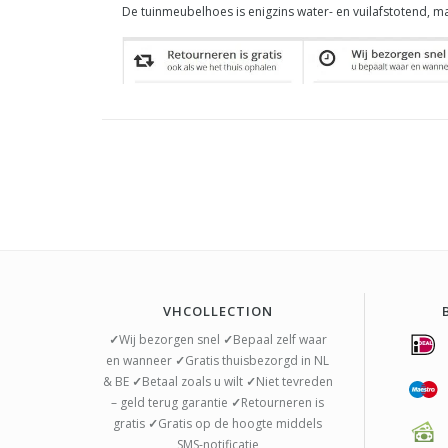
De tuinmeubelhoes is enigzins water- en vuilafstotend, m
VHCOLLECTION
✓
Wij bezorgen snel
✓
Bepaal zelf waar
en wanneer
✓
Gratis thuisbezorgd in NL
& BE
✓
Betaal zoals u wilt
✓
Niet tevreden
– geld terug garantie
✓
Retourneren is
gratis
✓
Gratis op de hoogte middels
SMS-notificatie