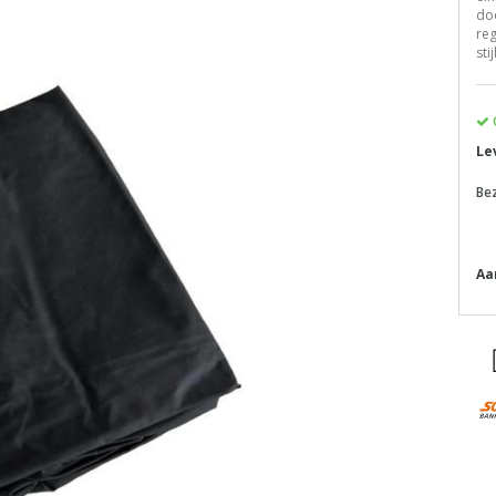
doo
reg
sti
Le
Be
Aa