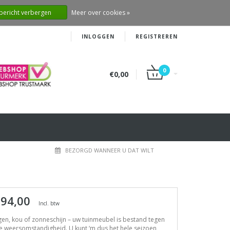
 bericht verbergen
Meer over cookies »
INLOGGEN
REGISTREREN
0
€0,00
BEZORGD WANNEER U DAT WILT
 94,00
Incl. btw
en, kou of zonneschijn – uw tuinmeubel is bestand tegen
e weersomstandigheid. U kunt ‘m dus het hele seizoen