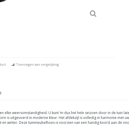
duct
Toevoegen aan vergelijking
)
n elke weersomstandigheid. U kunt ‘m dus het hele seizoen door in de tuin late
ire is uitgevoerd in moderne kleur. Het afdekzijl is volledig in harmonie met uw
st en winter. Deze tuinmeubelhoes
is voorzien van een handig koord aan de onderz