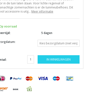
r in de tuin laten staan. Voor lichte regenval of
enachtige zomernachten is er de tuinmeubelhoes. Dit
jlvol accessoire is uitg...
Meer informatie
Op voorraad
vertijd:
5 dagen
zorgdatum:
IN WINKELWAGEN
ntal: