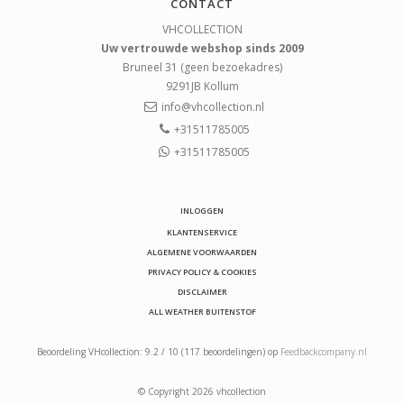
CONTACT
VHCOLLECTION
Uw vertrouwde webshop sinds 2009
Bruneel 31 (geen bezoekadres)
9291JB
Kollum
info@vhcollection.nl
+31511785005
+31511785005
INLOGGEN
KLANTENSERVICE
ALGEMENE VOORWAARDEN
PRIVACY POLICY & COOKIES
DISCLAIMER
ALL WEATHER BUITENSTOF
Beoordeling
VHcollection
:
9.2
/
10
(
117
beoordelingen) op
Feedbackcompany.nl
© Copyright 2026 vhcollection