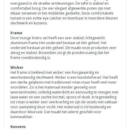
overgaand in de strakke armleuningen. De tafel is stabiel en
comfortabel hoog. De vier elegant afgewerkte poten zijn met
elkaar verweven in het middelste gedeelte. Deze comfortabele
tuinset is een echte eye-catcher en leverbaar in meerdere kleuren
vlechtwerk en kussens.
Frame
Deze lounge bistro set heeft een zeer stabiel, lichtgewicht
aluminium frame.Het onderstel bestaat uit één geheel. Het
onderstel bestaat uit één geheel. Dit maakt onze producten zeer
stevig en stabiel. Bovendien zorgt de poedercoating dat het
frame roestbestendig is.
Wicker
Het frame is bekleed met wicker; een hoogwaardig en
weerbestendig vlechtwerk. Wicker is een kunststofvezel. Het heeft
een sterke gelijkenis met traditioneel rotan maar heeft veel meer
voordelen. Zo is het materiaal minder gevoelig voor
weersinvloeden, volledig waterdicht en eenvoudig te reinigen met
lauw water en een zachte borstel, spons of doek. In tegenstelling
tot rotan is wicker zeer veerkrachtig en zijn de vezels niet vatbaar
voor aantasting door vocht. Het materiaal is UV-bestendig en
daardoor kleurvast. Dat maakt het uiterst geschikt voor
tuinmeubilair.
Kussens