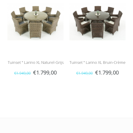
Tuinset " Larino XL Naturel-Grijs
Tuinset " Larino XL Bruin-Crème
€1.799,00
€1.799,00
€1.949,00
€1.949,00
"
"