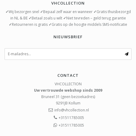
VHCOLLECTION
✓
Wij bezorgen snel
✓
Bepaal zelf waar en wanneer
✓
Gratis thuisbezorgd
in NL & BE
✓
Betaal zoals u wilt
✓
Niet tevreden – geld terug garantie
✓
Retourneren is gratis
✓
Gratis op de hoogte middels SMS-notificatie
NIEUWSBRIEF
CONTACT
VHCOLLECTION
Uw vertrouwde webshop sinds 2009
Bruneel 31 (geen bezoekadres)
9291JB
Kollum
info@vhcollection.nl
+31511785005
+31511785005