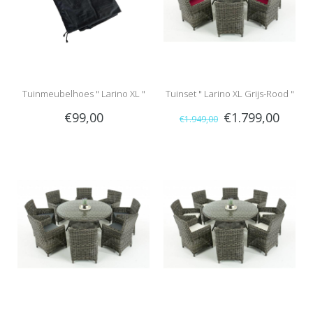
Tuinmeubelhoes " Larino XL "
Tuinset " Larino XL Grijs-Rood "
€99,00
€1.799,00
€1.949,00