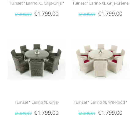
Tuinset " Larino XL Grijs-Grijs "
Tuinset " Larino XL Grijs-Crème
€1.799,00
€1.799,00
€1.949,00
€1.949,00
"
Tuinset " Larino XL Grijs-
Tuinset " Larino XL Wit-Rood "
€1.799,00
€1.799,00
€1.949,00
€1.949,00
Antraciet "