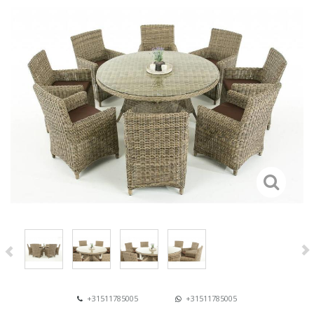
+31511785005
+31511785005