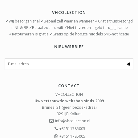
VHCOLLECTION
✓
Wij bezorgen snel
✓
Bepaal zelf waar en wanneer
✓
Gratis thuisbezorgd
in NL & BE
✓
Betaal zoals u wilt
✓
Niet tevreden – geld terug garantie
✓
Retourneren is gratis
✓
Gratis op de hoogte middels SMS-notificatie
NIEUWSBRIEF
CONTACT
VHCOLLECTION
Uw vertrouwde webshop sinds 2009
Bruneel 31 (geen bezoekadres)
9291JB
Kollum
info@vhcollection.nl
+31511785005
+31511785005