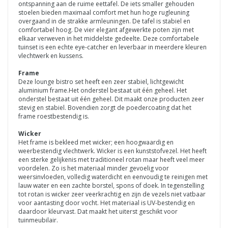
ontspanning aan de ruime eettafel. De iets smaller gehouden
stoelen bieden maximaal comfort met hun hoge rugleuning
overgaand in de strakke armleuningen. De tafel is stabiel en
comfortabel hoog. De vier elegant afgewerkte poten zijn met
elkaar verweven in het middelste gedeelte. Deze comfortabele
tuinset is een echte eye-catcher en leverbaar in meerdere kleuren
vlechtwerk en kussens.
Frame
Deze lounge bistro set heeft een zeer stabiel, lichtgewicht
aluminium frame.Het onderstel bestaat uit één geheel. Het
onderstel bestaat uit één geheel. Dit maakt onze producten zeer
stevig en stabiel. Bovendien zorgt de poedercoating dat het
frame roestbestendig is.
Wicker
Het frame is bekleed met wicker; een hoogwaardig en
weerbestendig vlechtwerk. Wicker is een kunststofvezel. Het heeft
een sterke gelijkenis met traditioneel rotan maar heeft veel meer
voordelen. Zo is het materiaal minder gevoelig voor
weersinvloeden, volledig waterdicht en eenvoudig te reinigen met
lauw water en een zachte borstel, spons of doek. In tegenstelling
tot rotan is wicker zeer veerkrachtig en zijn de vezels niet vatbaar
voor aantasting door vocht. Het materiaal is UV-bestendig en
daardoor kleurvast. Dat maakt het uiterst geschikt voor
tuinmeubilair.