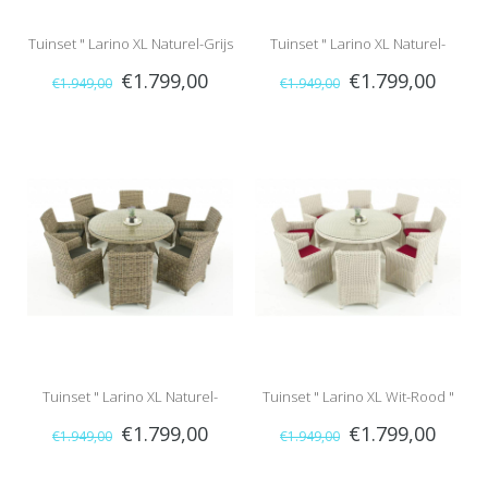
Tuinset " Larino XL Naturel-Grijs
Tuinset " Larino XL Naturel-
€1.799,00
€1.799,00
€1.949,00
€1.949,00
"
Crème "
Tuinset " Larino XL Naturel-
Tuinset " Larino XL Wit-Rood "
€1.799,00
€1.799,00
€1.949,00
€1.949,00
Antraciet "